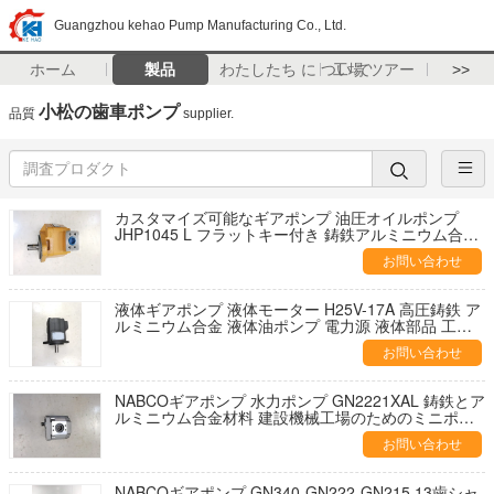
Guangzhou kehao Pump Manufacturing Co., Ltd.
ホーム
製品
わたしたち に つい て
工場 ツアー
>>
小松の歯車ポンプ
品質
supplier.
カスタマイズ可能なギアポンプ 油圧オイルポンプ
JHP1045 L フラットキー付き 鋳鉄アルミニウム合金
製 ポンプ 油圧部品 建設機械用
お問い合わせ
液体ギアポンプ 液体モーター H25V-17A 高圧鋳鉄 ア
ルミニウム合金 液体油ポンプ 電力源 液体部品 工場
供給
お問い合わせ
NABCOギアポンプ 水力ポンプ GN2221XAL 鋳鉄とア
ルミニウム合金材料 建設機械工場のためのミニポン
プ 供給 1 年間の保証
お問い合わせ
NABCOギアポンプ GN340-GN222-GN215 13歯シャ