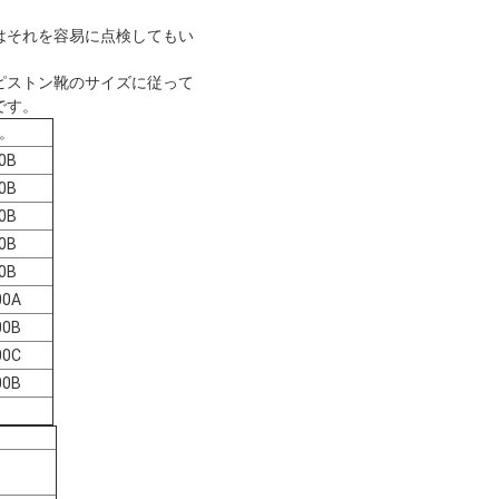
はそれを容易に点検してもい
ピストン靴のサイズに従って
です。
。
0B
0B
0B
0B
0B
00A
00B
00C
00B