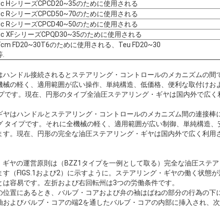
Hc HシリーズCPCD20~35のために使用される
Hc RシリーズCPCD50~70のために使用される
Hc RシリーズCPCD40~50のために使用される
Hc XFシリーズCPQD30~35のために使用される
Tcm FD20~30T6のために使用される、Teu FD20~30
等.
はハンドル接続されるとステアリング・コントロールのメカニズムの間
機械の軽く、適用範囲が広い操作、単純構造、低価格、便利な取付けお
イプです。現在、円形のタイプ全油圧ステアリング・ギヤは国内外で広く
ギヤはハンドルとステアリング・コントロールのメカニズム間の連接棒
グ タイプです。それに全機械の軽く、適用範囲が広い制御、単純構造、
ます。現在、円形の完全な油圧ステアリング・ギヤは国内外で広く利用
・ギヤの運営原則は（BZZ1タイプを一例として取る）完全な油圧ステ
す（FIGS.1および2）に示すように。ステアリング・ギヤの働く状態
とは容易です。左折および右回転州は3つの労働条件です。
の位置にあるとき、バルブ・コアおよび弁の袖はばねの部分の行為の下
袖およびバルブ・コアの端2を通したバルブ・コアの内部に挿入され、次