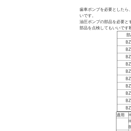
歯車ポンプを必要としたら
いです。
油圧ポンプの部品を必要と
部品を点検してもいいです
部
BZ
BZ
BZ
BZ
BZ
BZ
BZ
BZ
BZ
BZ
適用
B