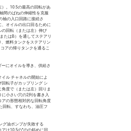
。10.5の最高の回転があ
の袖間のばねの伸縮性を克服
の袖の入口回路に接続さ
に、オイルの出口回るために
ルの回転（または左）伸び
またはB）を通してステアリ
入り、燃料タンクをステアリン
・コアの帰りタンクを通るこ
ンダーにオイルを導き、供給さ
イル チャネルの開始によ
回転子がカップリング シ
じ角度で（または左）回りま
りに小さい穴の2列を書き入
コアの形態相対的な回転角度
た回転、すなわち、油圧フ
ング油ポンプが失敗する
は10.5の°のの斜めに回