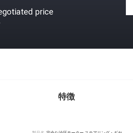
gotiated price
格
特徴
製品名:
完全な油圧モーター ステアリング・ギヤ