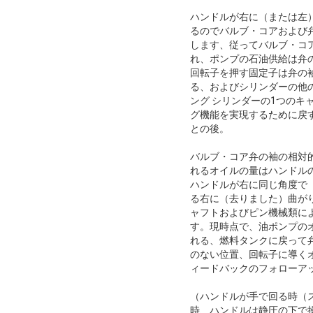
ハンドルが右に（または左）
るのでバルブ・コアおよび弁
します、従ってバルブ・コ
れ、ポンプの石油供給は弁
回転子を押す固定子は弁の
る、およびシリンダーの他
ング シリンダーの1つのキ
グ機能を実現するために戻
との後。
バルブ・コア弁の袖の相対的
れるオイルの量はハンドル
ハンドルが右に同じ角度で
る右に（去りました）曲が
ャフトおよびピン機械類に
す。現時点で、油ポンプの
れる、燃料タンクに戻って
のない位置、回転子に導く
ィードバックのフォローア
（ハンドルが手で回る時（
時、ハンドルは静圧の下で操