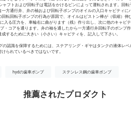
 シャフトおよび回転子は電話をかけるピンによって運転されます。回転
は一方通行弁、弁の袖および回転子ポンプのオイルの入口キャビティに
の回転回転子ポンプの行為が原因で、オイルはピストン棒が（収縮）伸び
ィに入る圧力を、車輪右に曲がります（残）作り出し、次に他のキャビテ
ルブ・コアを通ります。弁の袖を通したから一方通行弁回転子のポンプ
達成するために大きい（小さい）キャビティを、記入して下さい。
グの認識を保障するためには、ステアリング・ギヤはタンクの液体レベルの
付けられているべきではないです。
hydの歯車ポンプ
ステンレス鋼の歯車ポンプ
推薦されたプロダクト