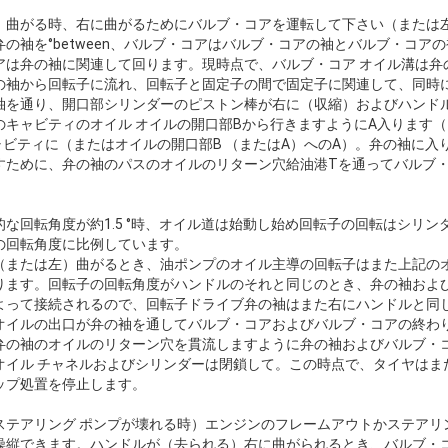
曲がる時、右に曲がるためにバルブ・コアを運転して下さい（または左）
の袖を°between、バルブ・コアはバルブ・コアの袖とバルブ・コア
アは弁の袖に関連して回ります。現時点で、バルブ・コア オイル溝は弁
の袖から回転子に流れ、回転子と固定子の間で固定子に関連して、同時
袖を通り、開口部シリンダーのピストン棒が右に（収縮）およびハンド
のキャビティのオイル オイルの開口部Bから行きますようにA入ります（
ャビティに（またはオイルの開口部B （またはA）へのA）。弁の袖に
すために、弁の袖のパスのオイルのリターン穴給油港Tを通ってバルブ
な回転角度が約1.5 °時、オイル道は始動し始め回転子の回転はシリ
の回転角度に比例しています。
（または左）曲がるとき、油ポンプのオイル主導の回転子はまた上記のオ
ります。回転子の回転角度がハンドルのそれと同じのとき、弁の袖および
よって接続されるので、回転子ドライブ弁の袖はまた右にハンドルと同
オイルの出口が弁の袖を通してバルブ・コアおよびバルブ・コアの終わ
弁の袖のオイルのリターン穴を貫流しますように弁の袖およびバルブ・
オイル チャネルおよびシリンダーは閉鎖して。この時点で、タイヤはま
ップ処置を停止します。
ステアリング ポンプが壊れる時）エンジンのフレームアウトかステアリ
縦できます。ハンドルが（去られる）右に曲がられるとき、バルブ・コア