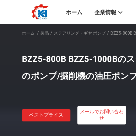
ホーム
企業情報
ホーム
/
製品
/
ステアリング・ギヤ ポンプ
/
BZZ5-80
BZZ5-800B BZZ5-100
のポンプ/掘削機の油圧ポンプ
メールでお問い合わ
ベストプライス
せ