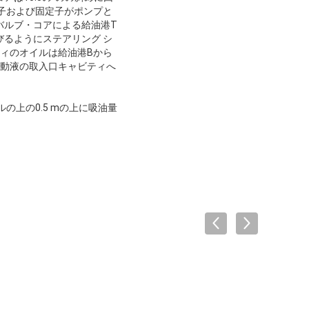
子および固定子がポンプと
バルブ・コアによる給油港T
るようにステアリング シ
ィのオイルは給油港Bから
作動液の取入口キャビティへ
上の0.5 mの上に吸油量