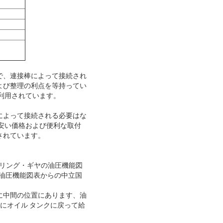
で、連接棒によって接続され
よび整理の利点を等持ってい
利用されています。
によって接続される必要はな
安い価格および便利な取付
されています。
アリング・ギヤの油圧機能図
が油圧機能図表からの中立国
に中間の位置にあります、油
にオイル タンクに戻って給