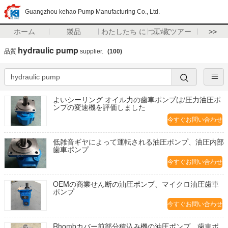
Guangzhou kehao Pump Manufacturing Co., Ltd.
ホーム
製品
わたしたち に つい て
工場 ツアー
>>
hydraulic pump
品質
supplier.
(100)
よいシーリング オイル力の歯車ポンプは/圧力油圧ポ
ンプの変速機を評価しました
今すぐお問い合わせ
低雑音ギヤによって運転される油圧ポンプ、油圧内部
歯車ポンプ
今すぐお問い合わせ
OEMの商業せん断の油圧ポンプ、マイクロ油圧歯車
ポンプ
今すぐお問い合わせ
Rhombカバー前部分積込み機の油圧ポンプ、歯車ポ