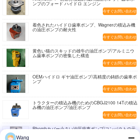
ンプのフォード ハイドロ エンジン
今すぐお問い合わせ
着色されたハイドロ歯車ポンプ、Wagnerの積込み機
の油圧ポンプの耐火性
今すぐお問い合わせ
黄色い猫のスキッドの雄牛の油圧ポンプ/アルミニウ
ム歯車ポンプの密集した構造
今すぐお問い合わせ
OEMハイドロ ギヤ油圧ポンプ/高精度の鋳鉄の歯車ポ
ンプ
今すぐお問い合わせ
トラクターの積込み機のためのCBGJ2100 14Tの積込
み機の油圧ポンプ/油圧ポンプ
今すぐお問い合わせ
Rhombカバー小さい油圧歯車ポンプ/コンパクトの元
の積込み機の油圧ポンプ
Wang