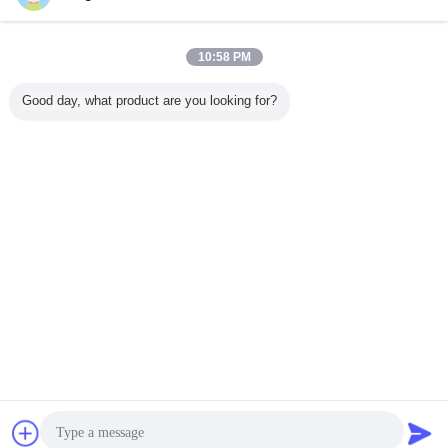
今すぐお問い合わせ
07444-66103 HYDRAULIC PUMP A. KOMATSU
10:58 PM
parts D80A, D80E, D80P, D85A, D85E, D85P
HYDRAULIC
今すぐお問い合わせ
Good day, what product are you looking for?
1 / 10
言語を変えて下さい
Japanese
ホーム
|
わたしたち に つい て
|
連絡 ください
|
地図
|
Privacy Policy
デスクトップの眺め
Copyright © 2019 - 2026 Guangzhou kehao Pump Manufacturing Co., Ltd..
All rights reserved.
チャット
見積依頼