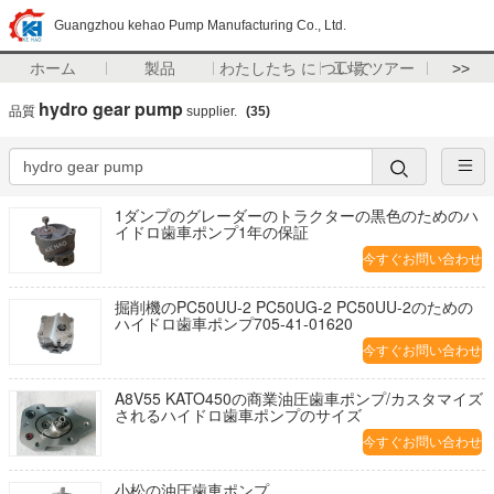
Guangzhou kehao Pump Manufacturing Co., Ltd.
ホーム
製品
わたしたち に つい て
工場 ツアー
>>
hydro gear pump
品質
supplier.
(35)
1ダンプのグレーダーのトラクターの黒色のためのハ
イドロ歯車ポンプ1年の保証
今すぐお問い合わせ
掘削機のPC50UU-2 PC50UG-2 PC50UU-2のための
ハイドロ歯車ポンプ705-41-01620
今すぐお問い合わせ
A8V55 KATO450の商業油圧歯車ポンプ/カスタマイズ
されるハイドロ歯車ポンプのサイズ
今すぐお問い合わせ
小松の油圧歯車ポンプ