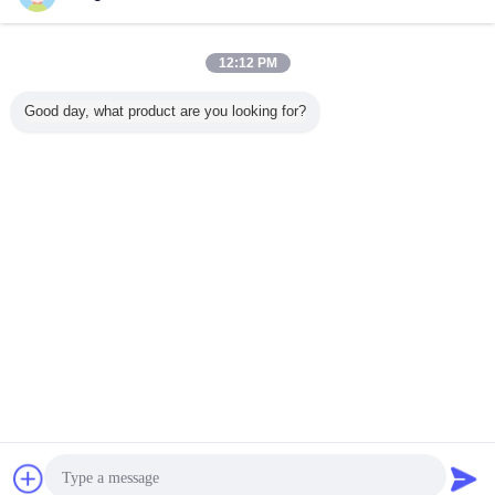
今すぐお問い合わせ
の油圧歯車ポンプ/2P 9239積込み機の油圧ポンプ1年
12:12 PM
の保証
今すぐお問い合わせ
Good day, what product are you looking for?
1 / 4
言語を変えて下さい
Japanese
ホーム
|
わたしたち に つい て
|
連絡 ください
|
地図
|
Privacy Policy
デスクトップの眺め
Copyright © 2019 - 2026 Guangzhou kehao Pump Manufacturing Co., Ltd..
All rights reserved.
チャット
見積依頼