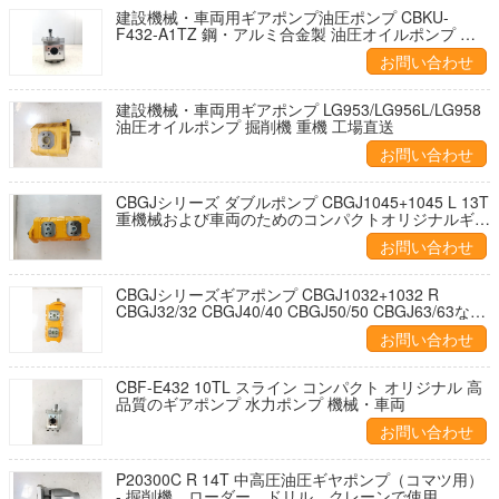
建設機械・車両用ギアポンプ油圧ポンプ CBKU-
F432-A1TZ 鋼・アルミ合金製 油圧オイルポンプ 掘
削機 工場直送
お問い合わせ
建設機械・車両用ギアポンプ LG953/LG956L/LG958
油圧オイルポンプ 掘削機 重機 工場直送
お問い合わせ
CBGJシリーズ ダブルポンプ CBGJ1045+1045 L 13T
重機械および車両のためのコンパクトオリジナルギア
ポンプ
お問い合わせ
CBGJシリーズギアポンプ CBGJ1032+1032 R
CBGJ32/32 CBGJ40/40 CBGJ50/50 CBGJ63/63など
エンジニアリング機械用のコンパクト オリジナル液
お問い合わせ
圧ギアポンプ
CBF-E432 10TL スライン コンパクト オリジナル 高
品質のギアポンプ 水力ポンプ 機械・車両
お問い合わせ
P20300C R 14T 中高圧油圧ギヤポンプ（コマツ用）
- 掘削機、ローダー、ドリル、クレーンで使用