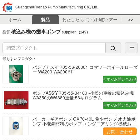
Guangzhou kehao Pump Manufacturing Co., Ltd.
ホーム
製品
わたしたち に つい て
工場 ツアー
>>
積込み機の歯車ポンプ
品質
supplier.
(149)
最もよいプロダクト
パンプアスイ 705-56-26081 コマツーホイールローダ
ー WA200 WA200PT
今すぐお問い合わせ
ポンプASS'Y 705-55-34180 -小松の車輪の積込み機
WA350のWA380重量:53キログラム
今すぐお問い合わせ
パーカーギアポンプ GXP0-40L 希少ポンプ 水力油ポ
ンプ 不老鋼材料のポンプ エンジニアリング機械およ
び車両工場供給のための
お問い合わせ