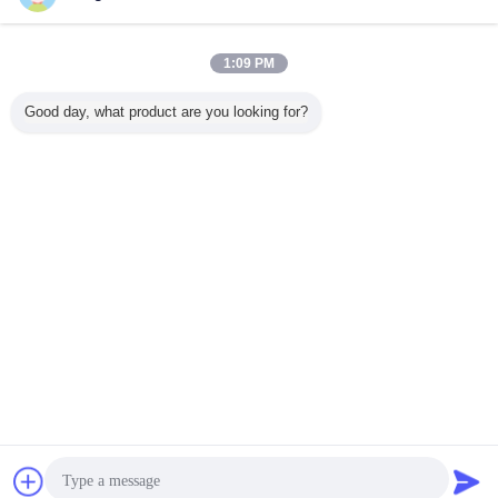
今すぐお問い合わせ
CBFシリーズ 水力ギアポンプ CBF-E63 6T-B2 L アル
1:09 PM
ミ合金とイリオンの材料 フォークリフト用水力油ポ
ンプ
今すぐお問い合わせ
Good day, what product are you looking for?
1 / 10
言語を変えて下さい
Japanese
ホーム
|
わたしたち に つい て
|
連絡 ください
|
地図
|
Privacy Policy
デスクトップの眺め
Copyright © 2019 - 2026 Guangzhou kehao Pump Manufacturing Co., Ltd..
All rights reserved.
チャット
見積依頼