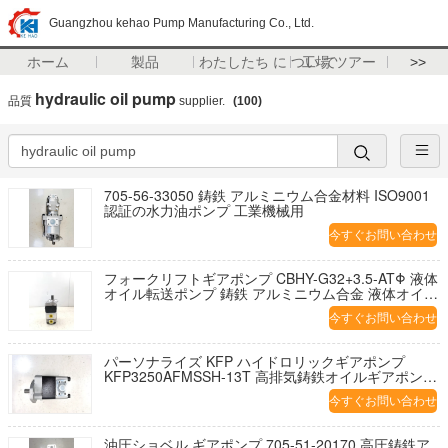
Guangzhou kehao Pump Manufacturing Co., Ltd.
ホーム
製品
わたしたち に つい て
工場 ツアー
>>
hydraulic oil pump
品質
supplier.
(100)
705-56-33050 鋳鉄 アルミニウム合金材料 ISO9001
認証の水力油ポンプ 工業機械用
今すぐお問い合わせ
フォークリフトギアポンプ CBHY-G32+3.5-ATΦ 液体
オイル転送ポンプ 鋳鉄 アルミニウム合金 液体オイル
ポンプ 液体部品 工場供給
今すぐお問い合わせ
パーソナライズ KFP ハイドロリックギアポンプ
KFP3250AFMSSH-13T 高排気鋳鉄オイルギアポンプ
ISO9001認定 ハイドロリックオイルポンプ 1 年間の
今すぐお問い合わせ
保証
油圧ショベル ギアポンプ 705-51-20170 高圧鋳鉄ア