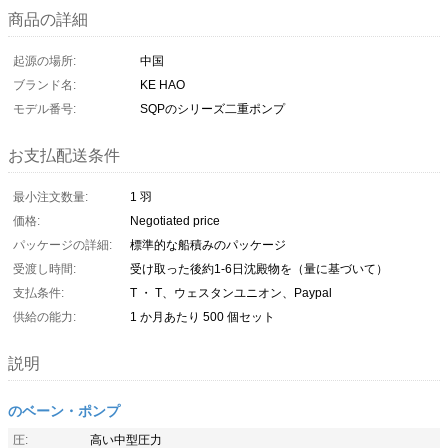
商品の詳細
起源の場所:
中国
ブランド名:
KE HAO
モデル番号:
SQPのシリーズ二重ポンプ
お支払配送条件
最小注文数量:
1 羽
価格:
Negotiated price
パッケージの詳細:
標準的な船積みのパッケージ
受渡し時間:
受け取った後約1-6日沈殿物を（量に基づいて）
支払条件:
T ・ T、ウェスタンユニオン、Paypal
供給の能力:
1 か月あたり 500 個セット
説明
のベーン・ポンプ
圧:
高い中型圧力