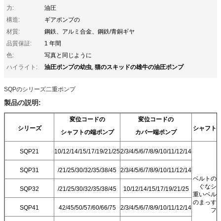
力:
油圧
構造:
ギアポンプの
材質:
鋼鉄、アルミ合金、鋼鉄/青銅ギヤ
品質保証:
1 年間
色:
写真と同じように
油圧ポンプの幼虫
猫のスキッドの雄牛の油圧ポンプ
ハイライト:
,
SQPのシリーズ二重ポンプ
製品の説明:
変位コードの
変位コードの
シリーズ
シャフト
シャフトの端ポンプ
カバー端ポンプ
SQP21
10/12/14/15/17/19/21/25
2/3/4/5/6/7/8/9/10/11/12/14
SQP31
/21/25/30/32/35/38/45
2/3/4/5/6/7/8/9/10/11/12/14
ベルトの
ぐなシ
SQP32
/21/25/30/32/35/38/45
10/12/14/15/17/19/21/25
重いベル
のまっす
SQP41
42/45/50/57/60/66/75
2/3/4/5/6/7/8/9/10/11/12/14
フ