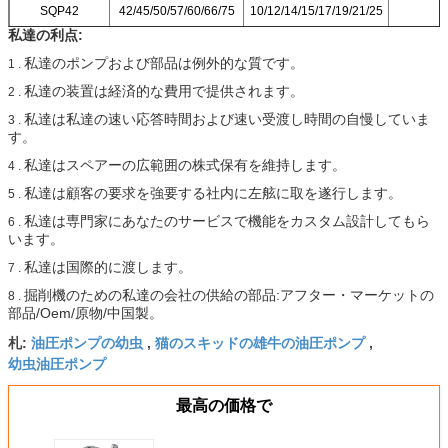
SQP42
42/45/50/57/60/66/75
10/12/14/15/17/19/21/25
私達の利点:
SQP43
42/45/50/57/60/66/75
21/25/30/32/35/38/45
私達のポンプおよび部品は例外的な質です。
1 .
私達の装置は経済的な費用で提供されます。
2 .
私達は私達の速い応答時間および速い受渡し時間の自慢していま
3 .
す。
私達はスペアーの広範囲の株式保有を維持します。
4 .
私達は顧客の要求を強要する社内に左舷に取を遂行します。
5 .
私達は専門家にあなたのサービスで機能をカスタム設計してもら
6 .
います。
私達は国際的に渡します。
7 .
掘削機のための私達の会社の供給の部品:アフター・マーケットの
8 .
部品/Oem/原物/中国製。
油圧ポンプの幼虫
猫のスキッドの雄牛の油圧ポンプ
札:
,
,
幼虫油圧ポンプ
最高の価格で