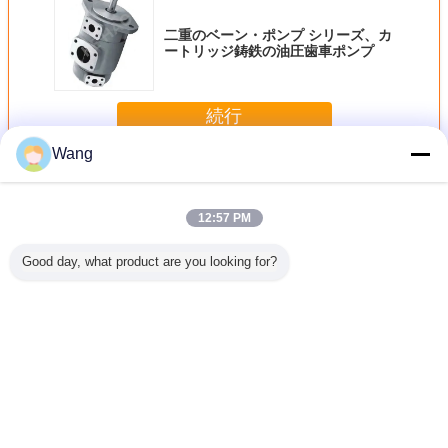
二重のベーン・ポンプ シリーズ、カ
ートリッジ鋳鉄の油圧歯車ポンプ
続行
Wang
のベーン・ポンプ
多く
12:57 PM
Good day, what product are you looking for?
ボ単一の
黒い油圧歯車ポン
OHPシリーズ サ
低雑音の幼虫の油
VQシリ
ポンプ、
プ/強力な元の猫
ーボ単一のベー
圧ポンプ、耐久猫
トリッジ
ッジ積込
424bの油圧ポンプ
ン・ポンプ シリー
320bの油圧ポンプ
ス鋼ギア
圧ポンプ
ズ カートリッジ
35VQ35
ステンレス鋼の歯
コアオイ
車ポンプ
工場
言語を変えて下さい
Japanese