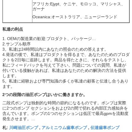
アフリカ:Ejypt、ケニヤ、モロッコ、マリシャス、
ガーナ
Oceanica:オーストラリア、ニュージーランド
私達の利点
1. OEMの製造業の歓迎:プロダクト、パッケージ…
2.サンプル順序
3。私達は24時間以内にあなたの照会のための答えます。
4.発送の後で、私達はプロダクトを得るまで、あなたのためのプロダ
クトを2日毎に追跡します。商品を得たときに、それらをテストし、
私にフィードバックを与えて下さい。問題についての質問、私達が
付いている接触があれば、私達はあなたのための解決の方法を提供
します。
5。私達に経験および専門知識の多くが私達の顧客と伝達し合うあり
ます。
2つの段階の油圧ポンプはいかに働きますか。
二段式ポンプは独創的な時間の節約になるものです。ポンプは実際
に2つのポンプ セクションをおよび2の間で切れる内部圧力感知弁を
含んでいます。ポンプの1つのセクションは低圧で最高gpmを流動度
発生させます。…
川崎油圧ポンプ
アルミニウム歯車ポンプ
伝達歯車ポンプ
札:
,
,