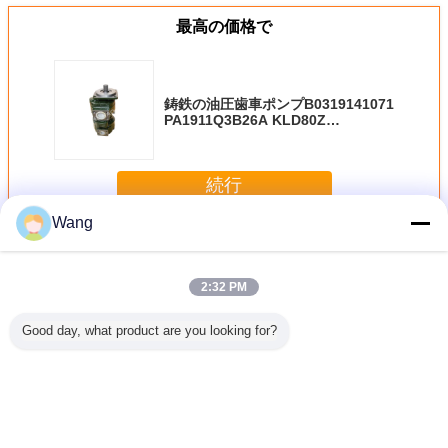
最高の価格で
鋳鉄の油圧歯車ポンプB0319141071
PA1911Q3B26A KLD80Z
17PL220316A-9PL170702A
続行
Wang
川崎の歯車ポンプ
多く
2:32 PM
Good day, what product are you looking for?
1Q3B26A
K3V 63 K3V 112
鉄アルミニウムSs
中型の高圧商業水
掘削機の
304BK-4
の油圧歯車ポンプ
川崎歯車ポンプ
力学の歯車ポンプ
プ22PL22
車ポンプ
の掘削機は取り替
KLD80Z
BNABCO
17PL22
えます
B0319141071
PHS3580H-A6X-
PA1911Q3B26Aの
0013 NOBOKE
選択
言語を変えて下さい