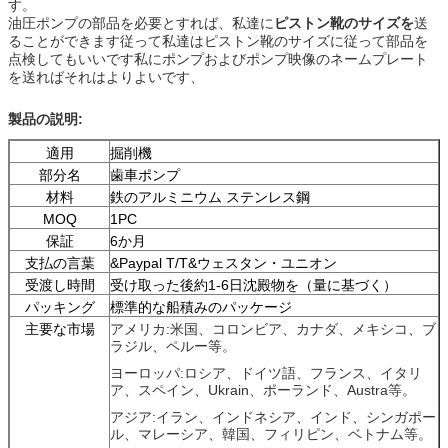
す。
油圧ポンプの部品を必要とすれば、私達に
ピストン靴のサイズを
送
ることができます従って私達はピストン靴のサイズに従って部品を
点検してもいいです私にポンプおよびポンプ映像のネームプレート
を送ればそれはよりよいです、
製品の説明:
適用
掘削機
部分名
歯車ポンプ
材料
鉄のアルミニウム ステンレス鋼
MOQ
1PC
保証
6か月
支払の言葉
&Paypal T/T&ウェスタン・ユニオン
受渡し時間
受け取った後約1-6日沈殿物を（量に基づく）
パッキング
標準的な船積みのパッケージ
主要な市場
アメリカ:米国、コロンビア、カナダ、メキシコ、ブ
ラジル、ペルー等。
ヨーロッパ:ロシア、ドイツ語、フランス、イタリ
ア、スペイン、Ukrain、ポーランド、Austra等。
アジア:イラン、インドネシア、インド、シンガポー
ル、マレーシア、韓国、フィリピン、ベトナム等。