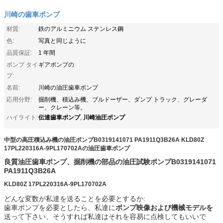
川崎の歯車ポンプ
材質:
鉄のアルミニウム ステンレス鋼
色:
写真と同じように
品質保証:
1 年間
ポンプ タイ
ギアポンプの
プ:
名前:
川崎の油圧歯車ポンプ
応用分野:
掘削機、積込み機、ブルドーザー、ダンプ トラック、グレーダ
ー、クレーン等。
伝達歯車ポンプ
川崎油圧ポンプ
ハイライト:
,
中型の高圧積込み機の油圧ポンプB0319141071 PA1911Q3B26A KLD80Z
17PL220316A-9PL170702Aの油圧歯車ポンプ
良質油圧歯車ポンプ、掘削機の部品の油圧試験ポンプ
B0319141071
PA1911Q3B26A
KLD80Z 17PL220316A-9PL170702A
どんな変数が私達を送ることを必要とするか:
歯車ポンプを必要としたら、私達に
ポンプ映像および機械モデルを
送って下さい、そうすれば私達はそれを容易に点検してもいいで