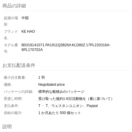
商品の詳細
起源の場
中国
所:
ブランド
KE HAO
名:
モデル番
B0319141071 PA1911Q3B26A KLD80Z 17PL220316A-
9PL170702A
号:
お支払配送条件
最小注文数量:
1 羽
価格:
Negotiated price
パッケージの詳細:
標準的な船積みのパッケージ
受渡し時間:
受け取った後約1-6日沈殿物を（量に基づいて）
支払条件:
T ・ T、ウェスタンユニオン、Paypal
供給の能力:
1 か月あたり 500 個セット
説明