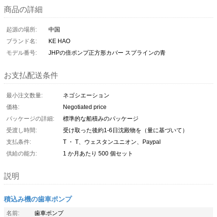
商品の詳細
起源の場所:
中国
ブランド名:
KE HAO
モデル番号:
JHPの倍ポンプ正方形カバー スプラインの青
お支払配送条件
最小注文数量:
ネゴシエーション
価格:
Negotiated price
パッケージの詳細:
標準的な船積みのパッケージ
受渡し時間:
受け取った後約1-6日沈殿物を（量に基づいて）
支払条件:
T ・ T、ウェスタンユニオン、Paypal
供給の能力:
1 か月あたり 500 個セット
説明
積込み機の歯車ポンプ
名前:
歯車ポンプ