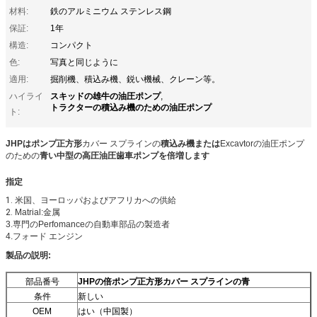
材料:
鉄のアルミニウム ステンレス鋼
保証:
1年
構造:
コンパクト
色:
写真と同じように
適用:
掘削機、積込み機、鋭い機械、クレーン等。
スキッドの雄牛の油圧ポンプ
ハイライ
,
トラクターの積込み機のための油圧ポンプ
ト:
JHPはポンプ正方形
カバー スプラインの
積込み機または
Excavtorの油圧ポンプ
のための
青い
中型の高圧油圧歯車ポンプを
倍増します
指定
1.
米国、ヨーロッパおよび
アフリカ
への
供給
2.
Matrial:金属
3.専門のPerfomanceの自動車部品の製造者
4.フォード エンジン
製品の説明:
部品番号
JHPの倍ポンプ正方形カバー スプラインの青
条件
新しい
OEM
はい（中国製）