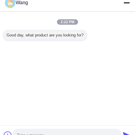
Wang
積込み機の歯車ポンプ
多く
2:22 PM
Good day, what product are you looking for?
ギアポン
建設機械・車両用
建設機械・車両用
CBGJシリーズ ダ
パンプアスイ
-40L 希少
ギアポンプ油圧ポ
ギアポンプ
ブルポンプ
56-2608
水力油ポン
ンプ CBKU-F432-
LG953/LG956L/LG958
CBGJ1045+1045
ーホイー
鋼材料のポ
A1TZ 鋼・アルミ
油圧オイルポンプ
L 13T 重機械およ
ー WA
ンジニアリ
合金製 油圧オイル
掘削機 重機 工場
び車両のためのコ
WA20
および車
ポンプ 掘削機 工
直送
ンパクトオリジナ
言語を変えて下さい
給のため
場直送
ルギアポンプ
の
Japanese
ホーム
|
わたしたち に つい て
|
連絡 ください
|
地図
|
Privacy Policy
デスクトップの眺め
Copyright © 2019 - 2026 Guangzhou kehao Pump Manufacturing Co., Ltd..
All rights reserved.