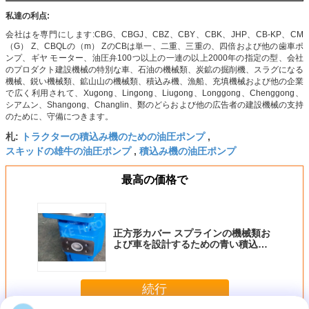
私達の利点:
会社はを専門にします:CBG、CBGJ、CBZ、CBY、CBK、JHP、CB-KP、CM
（G） Z、CBQLの（m） ZのCBは単一、二重、三重の、四倍および他の歯車ポ
ンプ、ギヤ モーター、油圧弁100つ以上の一連の以上2000年の指定の型、会社
のプロダクト建設機械の特別な車、石油の機械類、炭鉱の掘削機、スラグになる
機械、鋭い機械類、鉱山山の機械類、積込み機、漁船、充填機械および他の企業
で広く利用されて、Xugong、Lingong、Liugong、Longgong、Chenggong、
シアムン、Shangong、Changlin、鄭のどらおよび他の広告者の建設機械の支持
のために、守備につきます。
トラクターの積込み機のための油圧ポンプ
札:
,
スキッドの雄牛の油圧ポンプ
積込み機の油圧ポンプ
,
最高の価格で
正方形カバー スプラインの機械類お
よび車を設計するための青い積込み
機の歯車ポンプ
続行