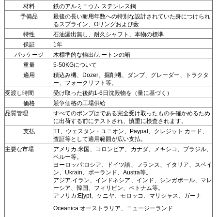
材料
鉄のアルミニウム ステンレス鋼
予備品
最後の長い耐用年数への特別な設計されていた身につけられ
るスプライン、Oリングおよび薮
特性
石油漏出無し、耐久シャフト、本物の標準
保証
1年
パッケージ
木標準的な輸出/カートンの箱
重量
5-50KGについて
適用
積込み機、Dozer、掘削機、ダンプ、グレーダー、トラクタ
ー、フォークリフト等。
受渡し時間
受け取った後約1-6日沈殿物を（量に基づく）
価格
競争価格の工場供給
品質管理
すべてのポンプはである完全受け取ったものを確かめるため
に出荷する前にテストされ、慎重に検査されます。
支払
TT、ウェスタン・ユニオン、Paypal、クレジット カード、
査証等として適用範囲が広い支払。
主要な市場
アメリカ:米国、コロンビア、カナダ、メキシコ、ブラジル、
ペルー等。
ヨーロッパ:ロシア、ドイツ語、フランス、イタリア、スペイ
ン、Ukrain、ポーランド、Austra等。
アジア:イラン、インドネシア、インド、シンガポール、マレ
ーシア、韓国、フィリピン、ベトナム等。
アフリカ:Ejypt、ケニヤ、モロッコ、マリシャス、ガーナ
Oceanica:オーストラリア、ニュージーランド