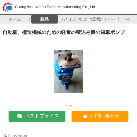
Guangzhou kehao Pump Manufacturing Co., Ltd.
ホーム
製品
わたしたち に つい て
工場 ツアー
>>
自動車、構造機械のための軽量の積込み機の歯車ポンプ
ベストプライス
お問い合わせ
商品の詳細