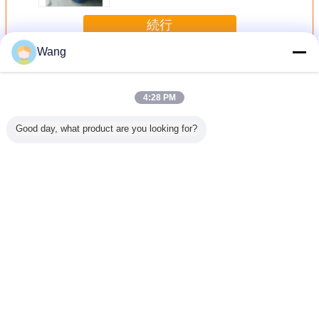
続行
Wang
積込み機の歯車ポンプ
多く
4:28 PM
Good day, what product are you looking for?
ギアポン
建設機械・車両用
建設機械・車両用
CBGJシリーズ ダ
パンプアスイ
-40L 希少
ギアポンプ油圧ポ
ギアポンプ
ブルポンプ
56-2608
水力油ポン
ンプ CBKU-F432-
LG953/LG956L/LG958
CBGJ1045+1045
ーホイー
鋼材料のポ
A1TZ 鋼・アルミ
油圧オイルポンプ
L 13T 重機械およ
ー WA
ンジニアリ
合金製 油圧オイル
掘削機 重機 工場
び車両のためのコ
WA20
および車
ポンプ 掘削機 工
直送
ンパクトオリジナ
言語を変えて下さい
給のため
場直送
ルギアポンプ
の
Japanese
ホーム
|
わたしたち に つい て
|
連絡 ください
|
地図
|
Privacy Policy
デスクトップの眺め