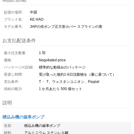
起源の場所:
中国
ブランド名:
KE HAO
モデル番号:
JHPの倍ポンプ正方形カバー スプラインの青
お支払配送条件
最小注文数量:
1 羽
価格:
Negotiated price
パッケージの詳細:
標準的な船積みのパッケージ
受渡し時間:
受け取った後約1-6日沈殿物を（量に基づいて）
支払条件:
T ・ T、ウェスタンユニオン、Paypal
供給の能力:
1 か月あたり 500 個セット
説明
積込み機の歯車ポンプ
名前:
積込み機の歯車ポンプ
材料:
アルミニウム ステンレス鋼