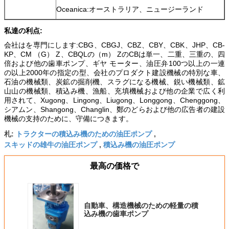
Oceanica:オーストラリア、ニュージーランド
私達の利点:
会社はを専門にします:CBG、CBGJ、CBZ、CBY、CBK、JHP、CB-
KP、CM （G） Z、CBQLの（m） ZのCBは単一、二重、三重の、四
倍および他の歯車ポンプ、ギヤ モーター、油圧弁100つ以上の一連
の以上2000年の指定の型、会社のプロダクト建設機械の特別な車、
石油の機械類、炭鉱の掘削機、スラグになる機械、鋭い機械類、鉱
山山の機械類、積込み機、漁船、充填機械および他の企業で広く利
用されて、Xugong、Lingong、Liugong、Longgong、Chenggong、
シアムン、Shangong、Changlin、鄭のどらおよび他の広告者の建設
機械の支持のために、守備につきます。
トラクターの積込み機のための油圧ポンプ
札:
,
スキッドの雄牛の油圧ポンプ
積込み機の油圧ポンプ
,
最高の価格で
自動車、構造機械のための軽量の積
込み機の歯車ポンプ