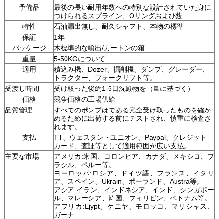
予備品
最後の長い耐用年数への特別な設計されていた身に
つけられるスプライン、Oリングおよび薮
特性
石油漏出無し、耐久シャフト、本物の標準
保証
1年
パッケージ
木標準的な輸出/カートンの箱
重量
5-50KGについて
適用
積込み機、Dozer、掘削機、ダンプ、グレーダー、
トラクター、フォークリフト等。
受渡し時間
受け取った後約1-6日沈殿物を（量に基づく）
価格
競争価格の工場供給
品質管理
すべてのポンプはである完全受け取ったものを確か
めるために出荷する前にテストされ、慎重に検査さ
れます。
支払
TT、ウェスタン・ユニオン、Paypal、クレジット
カード、査証等として適用範囲が広い支払。
主要な市場
アメリカ:米国、コロンビア、カナダ、メキシコ、ブ
ラジル、ペルー等。
ヨーロッパ:ロシア、ドイツ語、フランス、イタリ
ア、スペイン、Ukrain、ポーランド、Austra等。
アジア:イラン、インドネシア、インド、シンガポー
ル、マレーシア、韓国、フィリピン、ベトナム等。
アフリカ:Ejypt、ケニヤ、モロッコ、マリシャス、
ガーナ