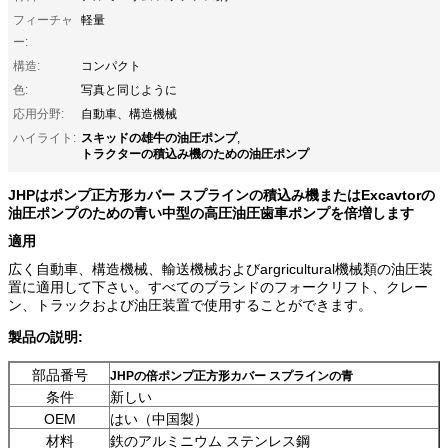
フィーチャ
軽量
ー:
構造:
コンパクト
色:
写真と同じように
応用分野:
自動車、構造機械
スキッドの雄牛の油圧ポンプ
ハイライト:
,
トラクターの積込み機のための油圧ポンプ
JHPはポンプ正方形カバー スプラインの積込み機またはExcavtorの
油圧ポンプのための青い中型の高圧油圧歯車ポンプを倍増します
適用
広く自動車、構造機械、輸送機械およびargricultural機械類の油圧装
置に適用して下さい。すべてのブランドのフォークリフト、クレー
ン、トラックおよび油圧装置で使用することができます。
製品の説明:
部品番号
JHPの倍ポンプ正方形カバー スプラインの青
条件
新しい
OEM
はい（中国製）
材料
鉄のアルミニウム ステンレス鋼