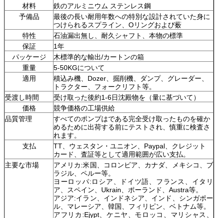
材料
鉄のアルミニウム ステンレス鋼
予備品
最後の長い耐用年数への特別な設計されていた身に
つけられるスプライン、Oリングおよび薮
特性
石油漏出無し、耐久シャフト、本物の標準
保証
1年
パッケージ
木標準的な輸出/カートンの箱
重量
5-50KGについて
適用
積込み機、Dozer、掘削機、ダンプ、グレーダー、
トラクター、フォークリフト等。
受渡し時間
受け取った後約1-6日沈殿物を（量に基づいて）
価格
競争価格の工場供給
品質管理
すべてのポンプはである完全受け取ったものを確か
めるために出荷する前にテストされ、慎重に検査さ
れます。
支払
TT、ウェスタン・ユニオン、Paypal、クレジット
カード、査証等として適用範囲が広い支払。
主要な市場
アメリカ:米国、コロンビア、カナダ、メキシコ、ブ
ラジル、ペルー等。
ヨーロッパ:ロシア、ドイツ語、フランス、イタリ
ア、スペイン、Ukrain、ポーランド、Austra等。
アジア:イラン、インドネシア、インド、シンガポー
ル、マレーシア、韓国、フィリピン、ベトナム等。
アフリカ:Ejypt、ケニヤ、モロッコ、マリシャス、