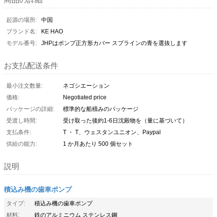
起源の場所:
中国
ブランド名:
KE HAO
モデル番号:
JHPはポンプ正方形カバー スプラインの青を選抜します
お支払配送条件
最小注文数量:
ネゴシエーション
価格:
Negotiated price
パッケージの詳細:
標準的な船積みのパッケージ
受渡し時間:
受け取った後約1-6日沈殿物を（量に基づいて）
支払条件:
T ・ T、ウェスタンユニオン、Paypal
供給の能力:
1 か月あたり 500 個セット
説明
積込み機の歯車ポンプ
タイプ:
積込み機の歯車ポンプ
材料:
鉄のアルミニウム ステンレス鋼