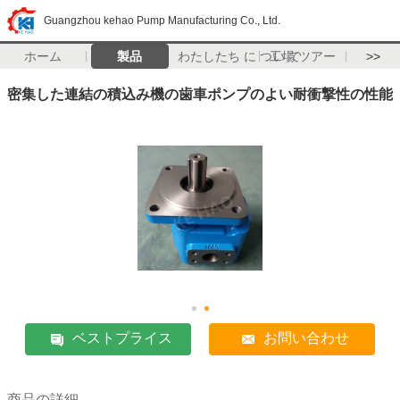
Guangzhou kehao Pump Manufacturing Co., Ltd.
ホーム
製品
わたしたち に つい て
工場 ツアー
>>
密集した連結の積込み機の歯車ポンプのよい耐衝撃性の性能
ベストプライス
お問い合わせ
商品の詳細