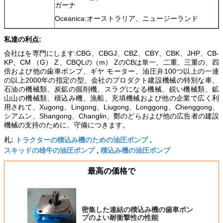
ガーナ
Oceanica:オーストラリア、ニュージーランド
私達の利点:
会社はを専門にします:CBG、CBGJ、CBZ、CBY、CBK、JHP、CB-
KP、CM （G） Z、CBQLの（m） ZのCBは単一、二重、三重の、四
倍および他の歯車ポンプ、ギヤ モーター、油圧弁100つ以上の一連
の以上2000年の指定の型、会社のプロダクト建設機械の特別な車、
石油の機械類、炭鉱の掘削機、スラグになる機械、鋭い機械類、鉱
山山の機械類、積込み機、漁船、充填機械および他の企業で広く利
用されて、Xugong、Lingong、Liugong、Longgong、Chenggong、
シアムン、Shangong、Changlin、鄭のどらおよび他の広告者の建設
機械の支持のために、守備につきます。
トラクターの積込み機のための油圧ポンプ
札:
,
スキッドの雄牛の油圧ポンプ
積込み機の油圧ポンプ
,
最高の価格で
密集した連結の積込み機の歯車ポン
プのよい耐衝撃性の性能