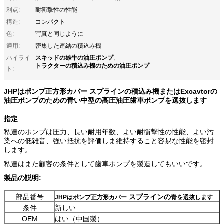
利点:
耐衝撃性の性能
構造:
コンパクト
色:
写真と同じように
適用:
密集した連結の積込み機
スキッドの雄牛の油圧ポンプ
ハイライ
,
トラクターの積込み機のための油圧ポンプ
ト:
JHPはポンプ正方形カバー スプラインの積込み機またはExcavtorの
油圧ポンプのための青い中型の高圧油圧歯車ポンプを選抜します
指定
私達のポンプは圧力、長い耐用年数、よい耐衝撃性の性能、よい汚
染への低雑音、強い抵抗を評価しま維持すること容易な性能を密封
します。
私達はまた顧客の条件として歯車ポンプを製造してもいいです。
製品の説明:
部品番号
スプラインの
JHPはポンプ正方形カバー
青を選抜します
条件
新しい
OEM
はい（中国製）