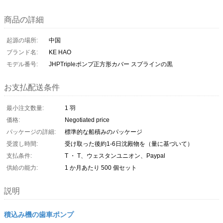
商品の詳細
起源の場所:
中国
ブランド名:
KE HAO
モデル番号:
JHPTripleポンプ正方形カバー スプラインの黒
お支払配送条件
最小注文数量:
1 羽
価格:
Negotiated price
パッケージの詳細:
標準的な船積みのパッケージ
受渡し時間:
受け取った後約1-6日沈殿物を（量に基づいて）
支払条件:
T ・ T、ウェスタンユニオン、Paypal
供給の能力:
1 か月あたり 500 個セット
説明
積込み機の歯車ポンプ