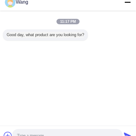
Wang
積込み機の歯車ポンプ
多く
11:17 PM
Good day, what product are you looking for?
ギアポン
建設機械・車両用
建設機械・車両用
CBGJシリーズ ダ
パンプアスイ
-40L 希少
ギアポンプ油圧ポ
ギアポンプ
ブルポンプ
56-2608
水力油ポン
ンプ CBKU-F432-
LG953/LG956L/LG958
CBGJ1045+1045
ーホイー
鋼材料のポ
A1TZ 鋼・アルミ
油圧オイルポンプ
L 13T 重機械およ
ー WA
ンジニアリ
合金製 油圧オイル
掘削機 重機 工場
び車両のためのコ
WA20
および車
ポンプ 掘削機 工
直送
ンパクトオリジナ
言語を変えて下さい
給のため
場直送
ルギアポンプ
の
Japanese
ホーム
|
わたしたち に つい て
|
連絡 ください
|
地図
|
Privacy Policy
デスクトップの眺め
Copyright © 2019 - 2026 Guangzhou kehao Pump Manufacturing Co., Ltd..
All rights reserved.