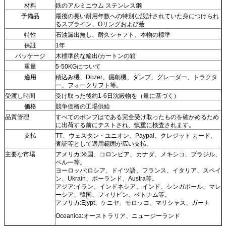
材料
鉄のアルミニウム ステンレス鋼
予備品
最後の長い耐用年数への特別な設計されていた身につけられ
るスプライン、Oリングおよび薮
特性
石油漏出無し、耐久シャフト、本物の標準
保証
1年
パッケージ
木標準的な輸出/カートンの箱
重量
5-50KGについて
適用
積込み機、Dozer、掘削機、ダンプ、グレーダー、トラクタ
ー、フォークリフト等。
受渡し時間
受け取った後約1-6日沈殿物を（量に基づく）
価格
競争価格の工場供給
品質管理
すべてのポンプはである完全受け取ったものを確かめるため
に出荷する前にテストされ、慎重に検査されます。
支払
TT、ウェスタン・ユニオン、Paypal、クレジット カード、
査証等として適用範囲が広い支払。
主要な市場
アメリカ:米国、コロンビア、カナダ、メキシコ、ブラジル、
ペルー等。
ヨーロッパ:ロシア、ドイツ語、フランス、イタリア、スペイ
ン、Ukrain、ポーランド、Austra等。
アジア:イラン、インドネシア、インド、シンガポール、マレ
ーシア、韓国、フィリピン、ベトナム等。
アフリカ:Ejypt、ケニヤ、モロッコ、マリシャス、ガーナ
Oceanica:オーストラリア、ニュージーランド