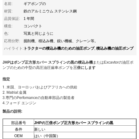
名前:
ギアポンプの
材質:
鉄のアルミニウム ステンレス鋼
品質保証:
1 年間
構造:
コンパクト
色:
写真と同じように
応用分野:
掘削機、積込み機、鋭い機械、クレーン等。
トラクターの積込み機のための油圧ポンプ
積込み機の油圧ポンプ
ハイライト:
,
JHPはポンプ正方形カバー スプラインの黒の
積込み機
またはExcavtorの油圧ポ
ンプのための中型の高圧油圧歯車ポンプを
三倍にします
指定
1.
米国、ヨーロッパおよび
アフリカ
への
供給
2.
Matrial:金属
3.専門のPerfomanceの自動車部品の製造者
4.フォード エンジン
製品の説明:
部品番号
JHPの三倍ポンプ正方形カバー スプラインの黒
条件
新しい
OEM
はい（中国製）