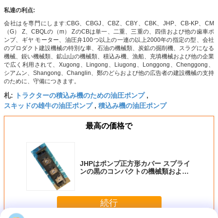
私達の利点:
会社はを専門にします:CBG、CBGJ、CBZ、CBY、CBK、JHP、CB-KP、CM
（G） Z、CBQLの（m） ZのCBは単一、二重、三重の、四倍および他の歯車ポ
ンプ、ギヤ モーター、油圧弁100つ以上の一連の以上2000年の指定の型、会社
のプロダクト建設機械の特別な車、石油の機械類、炭鉱の掘削機、スラグになる
機械、鋭い機械類、鉱山山の機械類、積込み機、漁船、充填機械および他の企業
で広く利用されて、Xugong、Lingong、Liugong、Longgong、Chenggong、
シアムン、Shangong、Changlin、鄭のどらおよび他の広告者の建設機械の支持
のために、守備につきます。
トラクターの積込み機のための油圧ポンプ
札:
,
スキッドの雄牛の油圧ポンプ
積込み機の油圧ポンプ
,
最高の価格で
JHPはポンプ正方形カバー スプライ
ンの黒のコンパクトの機械類および
車を設計するためのオリジナルの歯
車ポンプを三倍にします
続行