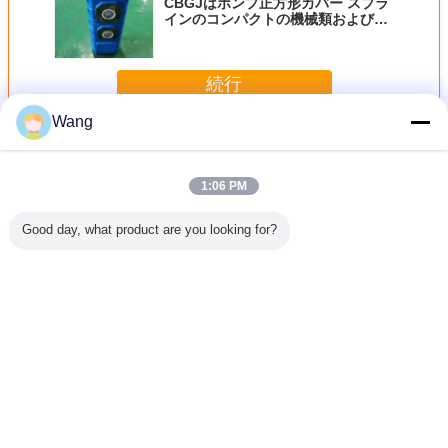
CBGJはポンプ正方形カバー スプラ
インのコンパクトの機械類および車
を設計するためのオリジナルの歯車
ポンプを三倍にします
続行
Wang
積込み機の歯車ポンプ
多く
1:06 PM
Good day, what product are you looking for?
ギアポン
建設機械・車両用
建設機械・車両用
CBGJシリーズ ダ
パンプアスイ
-40L 希少
ギアポンプ油圧ポ
ギアポンプ
ブルポンプ
56-2608
水力油ポン
ンプ CBKU-F432-
LG953/LG956L/LG958
CBGJ1045+1045
ーホイー
鋼材料のポ
A1TZ 鋼・アルミ
油圧オイルポンプ
L 13T 重機械およ
ー WA
ンジニアリ
合金製 油圧オイル
掘削機 重機 工場
び車両のためのコ
WA20
および車
ポンプ 掘削機 工
直送
ンパクトオリジナ
言語を変えて下さい
給のため
場直送
ルギアポンプ
の
Japanese