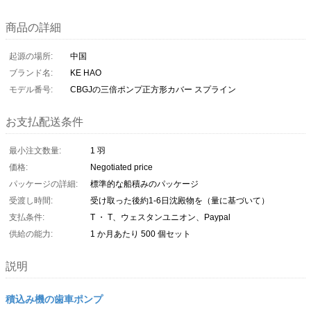
商品の詳細
起源の場所:
中国
ブランド名:
KE HAO
モデル番号:
CBGJの三倍ポンプ正方形カバー スプライン
お支払配送条件
最小注文数量:
1 羽
価格:
Negotiated price
パッケージの詳細:
標準的な船積みのパッケージ
受渡し時間:
受け取った後約1-6日沈殿物を（量に基づいて）
支払条件:
T ・ T、ウェスタンユニオン、Paypal
供給の能力:
1 か月あたり 500 個セット
説明
積込み機の歯車ポンプ