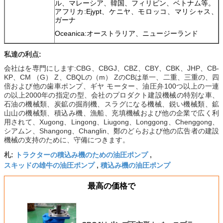
ル、マレーシア、韓国、フィリピン、ベトナム等。
アフリカ:Ejypt、ケニヤ、モロッコ、マリシャス、
ガーナ
Oceanica:オーストラリア、ニュージーランド
私達の利点:
会社はを専門にします:CBG、CBGJ、CBZ、CBY、CBK、JHP、CB-
KP、CM （G） Z、CBQLの（m） ZのCBは単一、二重、三重の、四
倍および他の歯車ポンプ、ギヤ モーター、油圧弁100つ以上の一連
の以上2000年の指定の型、会社のプロダクト建設機械の特別な車、
石油の機械類、炭鉱の掘削機、スラグになる機械、鋭い機械類、鉱
山山の機械類、積込み機、漁船、充填機械および他の企業で広く利
用されて、Xugong、Lingong、Liugong、Longgong、Chenggong、
シアムン、Shangong、Changlin、鄭のどらおよび他の広告者の建設
機械の支持のために、守備につきます。
トラクターの積込み機のための油圧ポンプ
札:
,
スキッドの雄牛の油圧ポンプ
積込み機の油圧ポンプ
,
最高の価格で