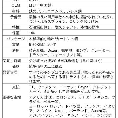
OEM
はい（中国製）
材料
鉄のアルミニウム ステンレス鋼
予備品
最後の長い耐用年数への特別な設計されていた身に
つけられるスプライン、Oリングおよび薮
特性
石油漏出無し、耐久シャフト、本物の標準
保証
1年
パッケージ
木標準的な輸出/カートンの箱
重量
5-50KGについて
適用
積込み機、Dozer、掘削機、ダンプ、グレーダー、
トラクター、フォークリフト等。
受渡し時間
受け取った後約1-6日沈殿物を（量に基づく）
価格
競争価格の工場供給
品質管理
すべてのポンプはである完全受け取ったものを確か
めるために出荷する前にテストされ、慎重に検査さ
れます。
支払
TT、ウェスタン・ユニオン、Paypal、クレジット
カード、査証等として適用範囲が広い支払。
主要な市場
アメリカ:米国、コロンビア、カナダ、メキシコ、ブ
ラジル、ペルー等。
ヨーロッパ:ロシア、ドイツ語、フランス、イタリ
ア、スペイン、Ukrain、ポーランド、Austra等。
アジア:イラン、インドネシア、インド、シンガポー