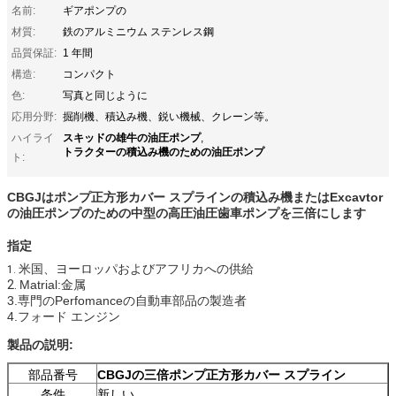
名前:
ギアポンプの
材質:
鉄のアルミニウム ステンレス鋼
品質保証:
1 年間
構造:
コンパクト
色:
写真と同じように
応用分野:
掘削機、積込み機、鋭い機械、クレーン等。
スキッドの雄牛の油圧ポンプ
ハイライ
,
トラクターの積込み機のための油圧ポンプ
ト:
CBGJはポンプ正方形カバー スプラインの
積込み機またはExcavtor
の
油圧ポンプ
のための中型の高圧油圧歯車ポンプを
三倍にします
指定
米国、ヨーロッパおよび
アフリカ
への
供給
1.
2.
Matrial:金属
3.専門のPerfomanceの自動車部品の製造者
4.フォード エンジン
製品の説明:
部品番号
CBGJの三倍ポンプ正方形カバー スプライン
条件
新しい