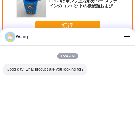
CBGJはポンプ正方形カバー スプラ
インのコンパクトの機械類および車
を設計するためのオリジナルの歯車
ポンプを倍増します
続行
Wang
積込み機の歯車ポンプ
多く
7:24 AM
Good day, what product are you looking for?
リーズ ダ
CBGJシリーズギ
CBF-E432 10TL
P20300C R 14T
パンプアスイ
ポンプ
アポンプ
スライン コンパク
中高圧油圧ギヤポ
56-2608
45+1045
CBGJ1032+1032
ト オリジナル 高
ンプ（コマツ用）
ーホイー
 重機械およ
R CBGJ32/32
品質のギアポンプ
- 掘削機、ローダ
ー WA
ためのコ
CBGJ40/40
水力ポンプ 機械・
ー、ドリル、クレ
WA20
オリジナ
CBGJ50/50
車両
ーンで使用
言語を変えて下さい
ポンプ
CBGJ63/63など
エンジニアリング
Japanese
機械用のコンパク
ト オリジナル液圧
ギアポンプ