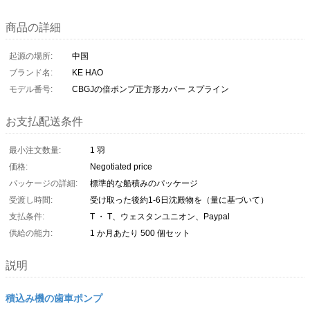
商品の詳細
起源の場所:
中国
ブランド名:
KE HAO
モデル番号:
CBGJの倍ポンプ正方形カバー スプライン
お支払配送条件
最小注文数量:
1 羽
価格:
Negotiated price
パッケージの詳細:
標準的な船積みのパッケージ
受渡し時間:
受け取った後約1-6日沈殿物を（量に基づいて）
支払条件:
T ・ T、ウェスタンユニオン、Paypal
供給の能力:
1 か月あたり 500 個セット
説明
積込み機の歯車ポンプ