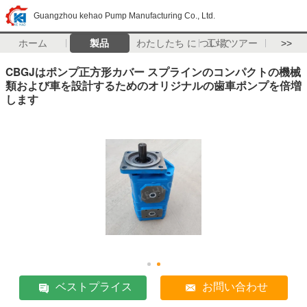
Guangzhou kehao Pump Manufacturing Co., Ltd.
ホーム
製品
わたしたち に つい て
工場 ツアー
>>
CBGJはポンプ正方形カバー スプラインのコンパクトの機械
類および車を設計するためのオリジナルの歯車ポンプを倍増
します
ベストプライス
お問い合わせ