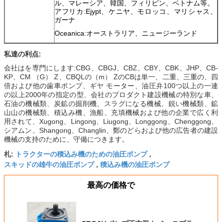
ル、マレーシア、韓国、フィリピン、ベトナム等。
アフリカ:Ejypt、ケニヤ、モロッコ、マリシャス、
ガーナ
Oceanica:オーストラリア、ニュージーランド
私達の利点:
会社はを専門にします:CBG、CBGJ、CBZ、CBY、CBK、JHP、CB-
KP、CM （G） Z、CBQLの（m） ZのCBは単一、二重、三重の、四
倍および他の歯車ポンプ、ギヤ モーター、油圧弁100つ以上の一連
の以上2000年の指定の型、会社のプロダクト建設機械の特別な車、
石油の機械類、炭鉱の掘削機、スラグになる機械、鋭い機械類、鉱
山山の機械類、積込み機、漁船、充填機械および他の企業で広く利
用されて、Xugong、Lingong、Liugong、Longgong、Chenggong、
シアムン、Shangong、Changlin、鄭のどらおよび他の広告者の建設
機械の支持のために、守備につきます。
トラクターの積込み機のための油圧ポンプ
札:
,
スキッドの雄牛の油圧ポンプ
積込み機の油圧ポンプ
,
最高の価格で