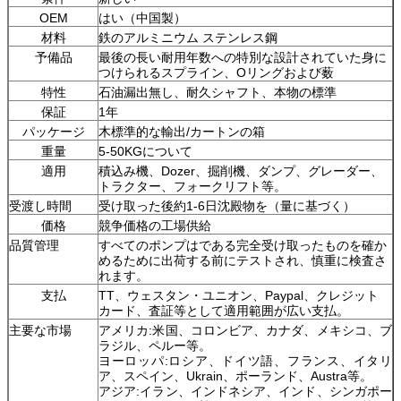
OEM
はい（中国製）
材料
鉄のアルミニウム ステンレス鋼
予備品
最後の長い耐用年数への特別な設計されていた身に
つけられるスプライン、Oリングおよび薮
特性
石油漏出無し、耐久シャフト、本物の標準
保証
1年
パッケージ
木標準的な輸出/カートンの箱
重量
5-50KGについて
適用
積込み機、Dozer、掘削機、ダンプ、グレーダー、
トラクター、フォークリフト等。
受渡し時間
受け取った後約1-6日沈殿物を（量に基づく）
価格
競争価格の工場供給
品質管理
すべてのポンプはである完全受け取ったものを確か
めるために出荷する前にテストされ、慎重に検査さ
れます。
支払
TT、ウェスタン・ユニオン、Paypal、クレジット
カード、査証等として適用範囲が広い支払。
主要な市場
アメリカ:米国、コロンビア、カナダ、メキシコ、ブ
ラジル、ペルー等。
ヨーロッパ:ロシア、ドイツ語、フランス、イタリ
ア、スペイン、Ukrain、ポーランド、Austra等。
アジア:イラン、インドネシア、インド、シンガポー