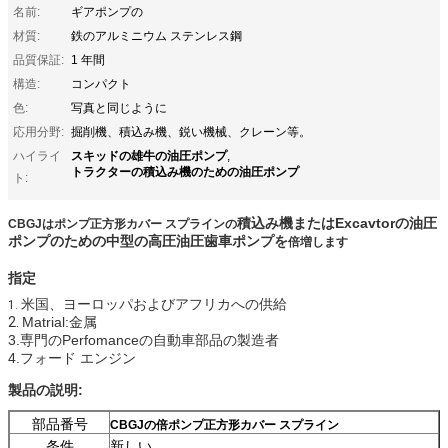
名前:
ギアポンプの
材質:
鉄のアルミニウム ステンレス鋼
品質保証:
1 年間
構造:
コンパクト
色:
写真と同じように
応用分野:
掘削機、積込み機、鋭い機械、クレーン等。
スキッドの雄牛の油圧ポンプ
ハイライ
,
トラクターの積込み機のための油圧ポンプ
ト:
積込み機またはExcavtorの
油圧
CBGJはポンプ正方形カバー スプラインの
ポンプ
のための中型の高圧油圧歯車ポンプを
倍増します
指定
米国、ヨーロッパおよび
アフリカ
への
供給
1.
2.
Matrial:金属
3.専門のPerfomanceの自動車部品の製造者
4.フォード エンジン
製品の説明:
部品番号
CBGJの倍ポンプ正方形カバー スプライン
条件
新しい