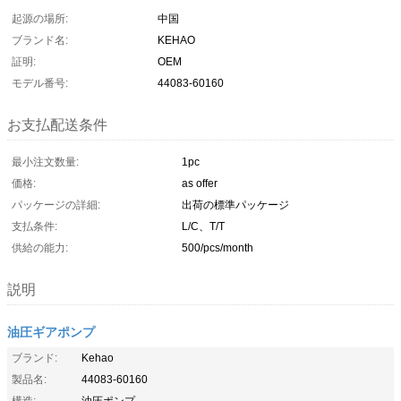
起源の場所:
中国
ブランド名:
KEHAO
証明:
OEM
モデル番号:
44083-60160
お支払配送条件
最小注文数量:
1pc
価格:
as offer
パッケージの詳細:
出荷の標準パッケージ
支払条件:
L/C、T/T
供給の能力:
500/pcs/month
説明
油圧ギアポンプ
ブランド:
Kehao
製品名:
44083-60160
構造:
油圧ポンプ