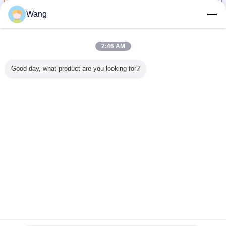
Wang
油圧ギアポンプ
多く
2:46 AM
Good day, what product are you looking for?
イズ可能
液体ギアポンプ 液
NABCOギアポン
NABCOギアポン
ンプ 油圧
体モーター H25V-
プ 水力ポンプ
プ GN340-
ポンプ
17A 高圧鋳鉄 アル
GN2221XAL 鋳鉄
GN222-GN215 13
5 L フラッ
ミニウム合金 液体
とアルミニウム合
歯シャフト 油圧ポ
き 鋳鉄ア
油ポンプ 電力源
金材料 建設機械工
ンプ 鋳鉄・アルミ
ム合金製
液体部品 工場供給
場のためのミニポ
ニウム合金製 トリ
言語を変えて下さい
油圧部品
ンプ 供給 1 年間の
プルポンプ コンク
機械用
保証
リート機械用
Japanese
ホーム
|
わたしたち に つい て
|
連絡 ください
|
地図
|
Privacy Policy
デスクトップの眺め
Copyright © 2019 - 2026 Guangzhou kehao Pump Manufacturing Co., Ltd..
All rights reserved.