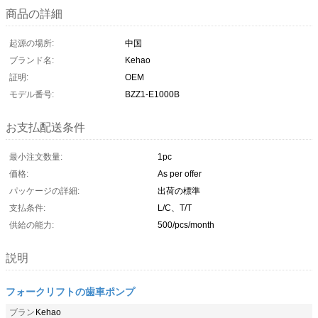
商品の詳細
起源の場所:
中国
ブランド名:
Kehao
証明:
OEM
モデル番号:
BZZ1-E1000B
お支払配送条件
最小注文数量:
1pc
価格:
As per offer
パッケージの詳細:
出荷の標準
支払条件:
L/C、T/T
供給の能力:
500/pcs/month
説明
フォークリフトの歯車ポンプ
ブラン
Kehao