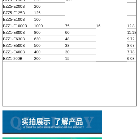
BZZ5-E200B
200
BZZ5-E125B
125
BZZ5-E100B
100
BZZ1-E1000B
1000
75
16
12.8
BZZ1-E800B
800
60
11.18
BZZ1-E630B
630
48
9.72
BZZ1-E500B
500
38
8.67
BZZ1-E400B
400
30
7.78
BZZ1-200B
200
15
6.08