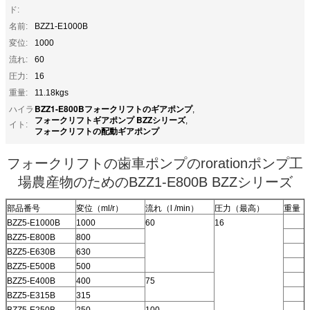
ド:
名前:
BZZ1-E1000B
変位:
1000
流れ:
60
圧力:
16
重量:
11.18kgs
BZZ1-E800Bフォークリフトのギアポンプ
ハイラ
,
フォークリフトギアポンプ BZZシリーズ
,
イト:
フォークリフトの配動ギアポンプ
フォークリフトの歯車ポンプのrorationポンプ工
場農産物のためのBZZ1-E800B BZZシリーズ
部品番号
変位（ml/r）
流れ（l /min）
圧力（最高）
重量（
BZZ5-E1000B
1000
60
16
BZZ5-E800B
800
BZZ5-E630B
630
BZZ5-E500B
500
BZZ5-E400B
400
75
BZZ5-E315B
315
BZZ5-E250B
250
100