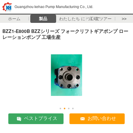
Guangzhou kehao Pump Manufacturing Co., Ltd.
ホーム
製品
わたしたち に つい て
工場 ツアー
>>
BZZ1-E800B BZZシリーズ フォークリフトギアポンプ ロー
レーションポンプ 工場生産
ベストプライス
お問い合わせ