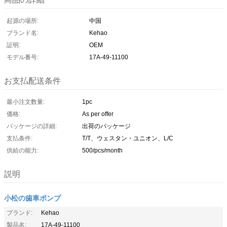
起源の場所:
中国
ブランド名:
Kehao
証明:
OEM
モデル番号:
17A-49-11100
お支払配送条件
最小注文数量:
1pc
価格:
As per offer
パッケージの詳細:
出荷のパッケージ
支払条件:
T/T、ウェスタン・ユニオン、L/C
供給の能力:
500/pcs/month
説明
小松の歯車ポンプ
ブランド:
Kehao
製品名:
17A-49-11100