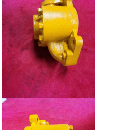
705-55-34190
車輪の積込み機
44.9
SAL80+36+50+22
WA380
705-55-34180
車輪の積込み機
53
SAL100+50+36+25
WA350、WA380
705-55-34160
車輪の積込み機
45.3
SAL71+32+32+20
WA300、WA320
705-55-34000
車輪の積込み機
46
サラソウジュ
560B
100+050+063
705-55-13020
クレーンLW100
14.352
SAL25+6+22
705-55-34560
FORKLIT FD250
42
705-55-43040
WA600、WD600
48
SAL160+100+32 H