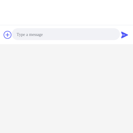
チャット
見積依頼
Photo
掘削機の油圧部品
油圧ポンプ小松
小松の掘削機の油圧ポンプ
札:
,
,
Video Call
最高の価格で
Audio Call
D155A小松の歯車ポンプ17A-49-
11100 HA702-02-15000