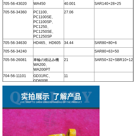
705-56-43020
WA450
40.001
SAR140+28+25
705-56-34360
PC1100、
27.06
PC1100SE、
PC1100SP、
PC1250、
PC1250SE、
PC1250SP
705-56-34630
HD465、HD605
34.44
SAR80+80+6
705-56-34240
SAR80+63+50
705-56-26081
車輪の積込み機
21
SAR50+32+SBR10+12
WA200、
WA200PT
704-56-11101
GD31RC、
11
GD600R、
GD605A、GS360
705-56-34240
WA420
705-56-34590
HM350
34.62
SAR80+80+8
705-56-26081
車輪の積込み機
21
WA200 WA200PT
小松
705-55-42110
LW250-
6.5
SAL28+28+25
5H/LW250-5X