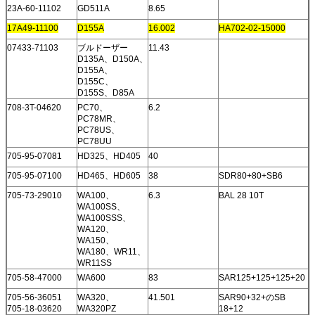
23A-60-11102
GD511A
8.65
17A49-11100
D155A
16.002
HA702-02-15000
07433-71103
ブルドーザー
11.43
D135A、D150A、
D155A、
D155C、
D155S、D85A
708-3T-04620
PC70、
6.2
PC78MR、
PC78US、
PC78UU
705-95-07081
HD325、HD405
40
705-95-07100
HD465、HD605
38
SDR80+80+SB6
705-73-29010
WA100、
6.3
BAL 28 10T
WA100SS、
WA100SSS、
WA120、
WA150、
WA180、WR11、
WR11SS
705-58-47000
WA600
83
SAR125+125+125+20
705-56-36051
WA320、
41.501
SAR90+32+のSB
705-18-03620
WA320PZ
18+12