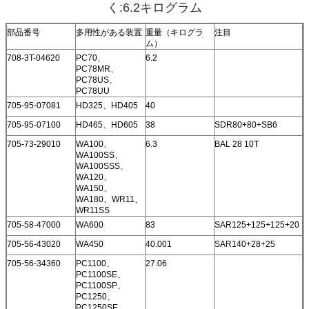
く:6.2キログラム
部品番号
多用性がある装置
重量（キログラ
注目
ム）
708-3T-04620
PC70、
6.2
PC78MR、
PC78US、
PC78UU
705-95-07081
HD325、HD405
40
705-95-07100
HD465、HD605
38
SDR80+80+SB6
705-73-29010
WA100、
6.3
BAL 28 10T
WA100SS、
WA100SSS、
WA120、
WA150、
WA180、WR11、
WR11SS
705-58-47000
WA600
83
SAR125+125+125+20
705-56-43020
WA450
40.001
SAR140+28+25
705-56-34360
PC1100、
27.06
PC1100SE、
PC1100SP、
PC1250、
PC1250SE、