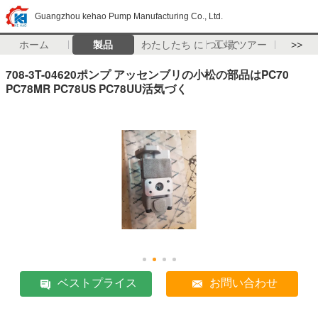
Guangzhou kehao Pump Manufacturing Co., Ltd.
ホーム
製品
わたしたち に つい て
工場 ツアー
>>
708-3T-04620ポンプ アッセンブリの小松の部品はPC70
PC78MR PC78US PC78UU活気づく
ベストプライス
お問い合わせ