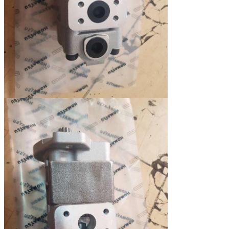
705-55-13020
クレーンLW100
14.352
SAL25+6+22
705-55-34560
FORKLIT FD250
42
705-55-43040
WA600、WD600
48
SAL160+100+32 H