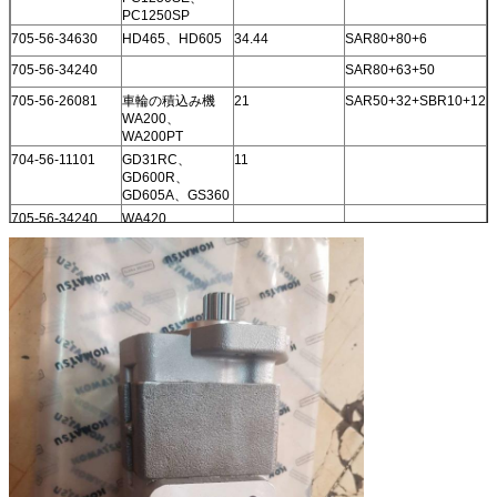
PC1250SP
705-56-34630
HD465、HD605
34.44
SAR80+80+6
705-56-34240
SAR80+63+50
705-56-26081
車輪の積込み機
21
SAR50+32+SBR10+12
WA200、
WA200PT
704-56-11101
GD31RC、
11
GD600R、
GD605A、GS360
705-56-34240
WA420
705-56-34590
HM350
34.62
SAR80+80+8
705-56-26081
車輪の積込み機
21
WA200 WA200PT
小松
705-55-34190
車輪の積込み機
44.9
SAL80+36+50+22
WA380
705-55-34180
車輪の積込み機
53
SAL100+50+36+25
WA350、WA380
705-55-34160
車輪の積込み機
45.3
SAL71+32+32+20
WA300、WA320
705-55-34000
車輪の積込み機
46
サラソウジュ
560B
100+050+063