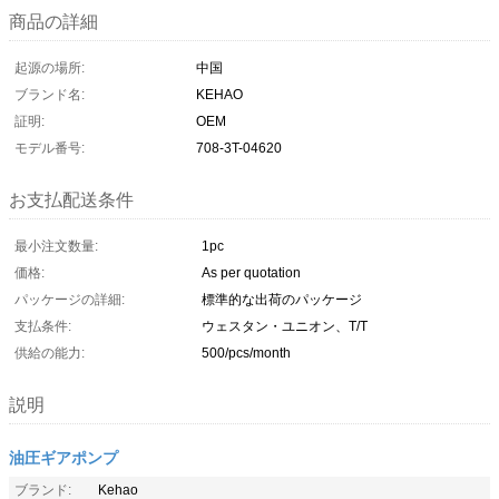
商品の詳細
起源の場所:
中国
ブランド名:
KEHAO
証明:
OEM
モデル番号:
708-3T-04620
お支払配送条件
最小注文数量:
1pc
価格:
As per quotation
パッケージの詳細:
標準的な出荷のパッケージ
支払条件:
ウェスタン・ユニオン、T/T
供給の能力:
500/pcs/month
説明
油圧ギアポンプ
ブランド:
Kehao