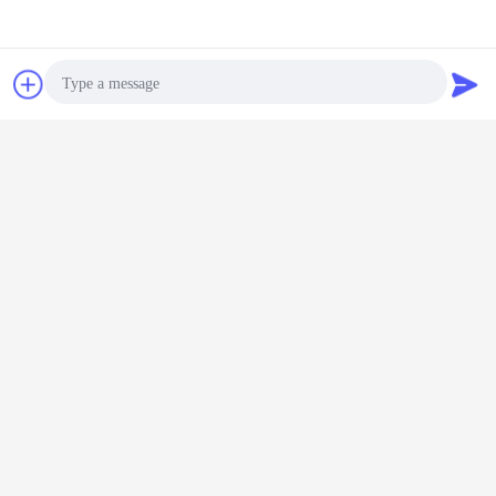
チャット
見積依頼
多くを知り、私達に自由に連絡し、点検のための私達にあなたの部品番号および
写真を送りたいと思えば。私達はできるだけ早く答える。非常に本当にありがと
Photo
う私達のよい協同を先に見る。
商業水力学の歯車ポンプ
ハイドロ歯車ポンプ
札:
,
,
Video Call
の掘削機の油圧ポンプ
Audio Call
最高の価格で
708-3T-04620ポンプ アッセンブリ
の小松の部品はPC70 PC78MR
PC78US PC78UU活気づく