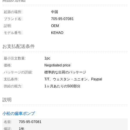
起源の場所:
中国
ブランド名:
705-95-07081
証明:
OEM
モデル番号:
KEHAO
お支払配送条件
最小注文数量:
1pc
価格:
Negotiated price
パッケージの詳細:
標準的な出荷のパッケージ
支払条件:
T/T、ウェスタン・ユニオン、Paypal
供給の能力:
1ヶ月あたりの500部分
説明
小松の歯車ポンプ
名前:
705-95-07081
保証:
1年