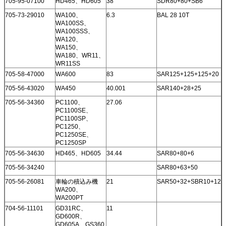
705-95-07100
HD465、HD605
38
SDR80+80+SB6
705-73-29010
WA100、
6.3
BAL 28 10T
WA100SS、
WA100SSS、
WA120、
WA150、
WA180、WR11、
WR11SS
705-58-47000
WA600
83
SAR125+125+125+20
705-56-43020
WA450
40.001
SAR140+28+25
705-56-34360
PC1100、
27.06
PC1100SE、
PC1100SP、
PC1250、
PC1250SE、
PC1250SP
705-56-34630
HD465、HD605
34.44
SAR80+80+6
705-56-34240
SAR80+63+50
705-56-26081
車輪の積込み機
21
SAR50+32+SBR10+12
WA200、
WA200PT
704-56-11101
GD31RC、
11
GD600R、
GD605A、GS360