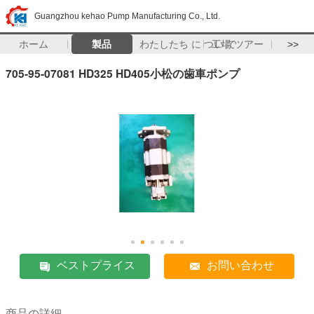
Guangzhou kehao Pump Manufacturing Co., Ltd.
ホーム
製品
わたしたち に つい て
工場 ツアー
>>
705-95-07081 HD325 HD405小松の歯車ポンプ
ベストプライス
お問い合わせ
商品の詳細