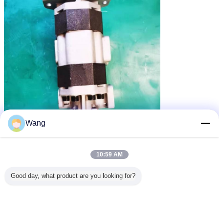
Wang
10:59 AM
より多くの情報を知りたいと思い私達に自由に連絡し、そして点検のための私達
Good day, what product are you looking for?
にあなたの必要性ポンプ写真および部品番号を送り、そして私達が私達の最もよ
い提供を与えたら、および非常に本当にありがとう私達の最初よい協同を先に見
る。
掘削機の油圧部品
油圧ポンプ小松
小松の掘削機の油圧ポンプ
札:
,
,