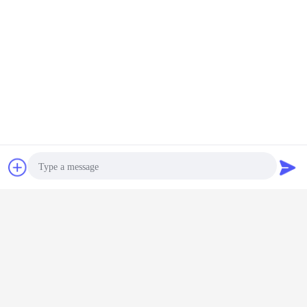
最高の価格で
705-95-07081 HD325 HD405小松の
歯車ポンプ
続行
小松の歯車ポンプ
多く
チャット
見積依頼
-4 708-
積込み機の小松の
アルミ合金の小松
705-11-33011小
小松の三
Photo
570小松の
歯車ポンプ705-
の歯車ポンプ23B-
松の歯車ポンプ
705-52-
ポンプ
21-28270
60-11100
GD605A GD655A
圧ポンプ
WA100 WA100SS
OD
Video Call
WA100SSS
WA120 WA120L
言語を変えて下さい
WR11 WR11SS
Audio Call