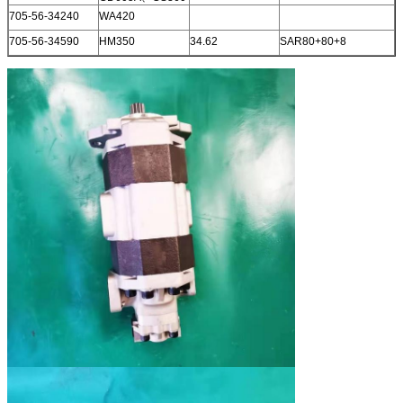
705-56-34240
WA420
705-56-34590
HM350
34.62
SAR80+80+8
705-56-26081
車輪の積込み機
21
WA200 WA200PT
小松
705-55-34190
車輪の積込み機
44.9
SAL80+36+50+22
WA380
705-55-34180
車輪の積込み機
53
SAL100+50+36+25
WA350、WA380
705-55-34160
車輪の積込み機
45.3
SAL71+32+32+20
WA300、WA320
705-55-34000
車輪の積込み機
46
サラソウジュ
560B
100+050+063
705-55-13020
クレーンLW100
14.352
SAL25+6+22
705-55-34560
FORKLIT FD250
42
705-55-43040
WA600、WD600
48
SAL160+100+32 H