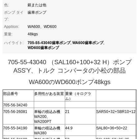
色:
銀または他
ポンプ タイ
歯車ポンプ
プ:
Appliion:
WA600、WD600
重量:
48kgs
705-55-43040歯車ポンプ
WA600歯車ポンプ
ハイライト:
,
,
WD600歯車ポンプ
705-55-43040 （SAL160+100+32 H）ポンプ
ASS'Y、トルク コンバータの小松の部品
WA600のWD600ポンプ48kgs
部品番号
多用性がある装置
重量（キログラ
ム）
705-56-34240
705-56-26081
車輪の積込み機
21
SAR50+32+SBR10+12
WA200、
WA200PT
705-55-34190
車輪の積込み機
44.9
SAL80+36+50+22
WA380