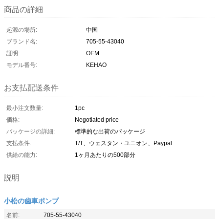
商品の詳細
起源の場所:
中国
ブランド名:
705-55-43040
証明:
OEM
モデル番号:
KEHAO
お支払配送条件
最小注文数量:
1pc
価格:
Negotiated price
パッケージの詳細:
標準的な出荷のパッケージ
支払条件:
T/T、ウェスタン・ユニオン、Paypal
供給の能力:
1ヶ月あたりの500部分
説明
小松の歯車ポンプ
名前:
705-55-43040