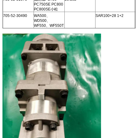
PC750SE PC800
PC800SE小松
705-52-30490
WA500、
SAR100+28 1+2
WD500、
WF550、WF550T
705-52-30390
車輪の積込み機
22.232
SAR100+28
WA400 WA420小
松
705-52-30390
WA400、WA420
22.232
SAR100+28
705-51-30290
ブルドーザー
29
D155A、D155AX
705-51-20370
ブルドーザー、
CRN D60P、
D65E、D65EX、
D65P、D65PX、
D70LE、D85E、
D85ESS
705-51-20300
車輪の積込み機
13.922
SAL50+40 2+2
WA250
705-51-11020
WA70、WR8
9.96
705-55-43040
WA600、WD600
48