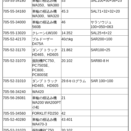
705-55-34180
車輪の積込み機
53
SAL100+50+36+25
WA350、WA380
705-55-34160
車輪の積込み機
45.3
SAL71+32+32+20
WA300、WA320
705-55-34000
車輪の積込み機
46
サラソウジュ
560B
100+050+063
705-55-13020
クレーンLW100
14.352
SAL25+6+22
705-52-42170
ブルドーザー
40のkg
SAR200+100
D475A
705-52-31170
ダンプ トラック
21.862
SAR100+25
HD465、HD605
705-52-31070
掘削機PC750、
20.102
SAR80-8 H
PC750SE、
PC800、
PC800SE
705-52-31010
ダンプ トラック
29.6キログラム
SAR 100+100
HD465、HD605
705-56-34240
WA420
705-56-26081
車輪の積込み機
21
WA200 WA200PT
小松
705-55-34560
FORKLIT FD250
42
705-52-40280
車輪の積込み機
43.401
WA470-3
705-52-31070
掘削機PC750
20.102