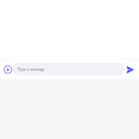
多くを知りたいと思ったら私達、およびwelcomに私達にあ
なたのポンプ部品番号および写真を示しなさい自由に連絡す
るために。
私達はここにい、待っている。
掘削機の油圧部品
油圧ポンプ小松
小松の掘削機の油圧ポンプ
札:
,
,
最高の価格で
チャット
見積依頼
705-55-43040 SAL160+100+32 H小
松の歯車ポンプのトルク コンバータ
の部品WA600 WD600
Photo
続行
Video Call
小松の歯車ポンプ
多く
Audio Call