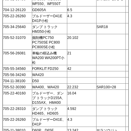
WF550、WF550T
704-12-26120
GD605A
6.5
705-22-26260
ブルドーザーD41E
4.3
D41P小松
705-34-25640
ダンプ トラック
SAR18
HM350小松
705-52-31070
掘削機PC750
20.102
PC750SE PC800
PC800SE小松
705-56-26081
車輪の積込み機
21
WA200 WA200PT小
松
705-55-34560
FORKLIT FD250
42
705-56-34240
WA420
704-11-38100
D50
705-52-30390
WA400、WA420
22.232
SAR100+28
705-22-40160
ブルドーザー、ダン
16.04
プ トラックD155A、
D155AX、HM400
705-22-28310
ダンプ トラック
4.592
HD465、HD605
705-22-26260
ブルドーザーD41E、
4.3
D41P
705-11-38010
D60P、D65E、
13.242
サラソウジュ