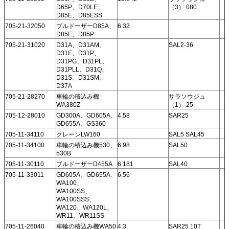
D65P、D70LE、
（3） 080
D85E、D85ESS
705-21-32050
ブルドーザーD85A、
6.32
D85E、D85P
705-21-31020
D31A、D31AM、
SAL2-36
D31E、D31P、
D31PG、D31PL、
D31PLL、D31Q、
D31S、D31SM、
D37A
705-21-28270
車輪の積込み機
サラソウジュ
WA380Z
（1） 25
705-12-28010
GD300A、GD605A、
4.58
SAR25
GD655A、GS360
705-11-34110
クレーンLW160
SAL5 SAL45
705-11-34100
車輪の積込み機530、
6.98
SAL50
530B
705-11-30110
ブルドーザーD455A
6.181
SAL40
705-11-33011
GD605A、GD655A、
6.56
WA100、
WA100SS、
WA100SSS、
WA120、WA120L、
WR11、WR11SS
705-11-26040
車輪の積込み機WA50
4.3
SAR25 10T