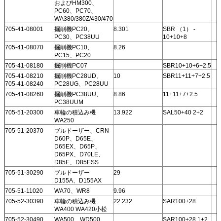
およびHM300、
PC60、PC70、
WA380/380Z/430/470
705-41-08001
掘削機PC20、
8.301
SBR （1） -
PC30、PC38UU
10+10+8
705-41-08070
掘削機PC10、
8.26
PC15、PC20
705-41-08180
掘削機PC07
SBR10+10+6+2.5
705-41-08210
掘削機PC28UD、
10
SBR11+11+7+2.5
705-41-08240
PC28UG、PC28UU
705-41-08260
掘削機PC38UU、
8.86
11+11+7+2.5
PC38UUM
705-51-20300
車輪の積込み機
13.922
SAL50+40 2+2
WA250
705-51-20370
ブルドーザー、CRN
D60P、D65E、
D65EX、D65P、
D65PX、D70LE、
D85E、D85ESS
705-51-30290
ブルドーザー
29
D155A、D155AX
705-51-11020
WA70、WR8
9.96
705-52-30390
車輪の積込み機
22.232
SAR100+28
WA400 WA420小松
705-52-30490
WA500、WD500、
SAR100+28 1+2