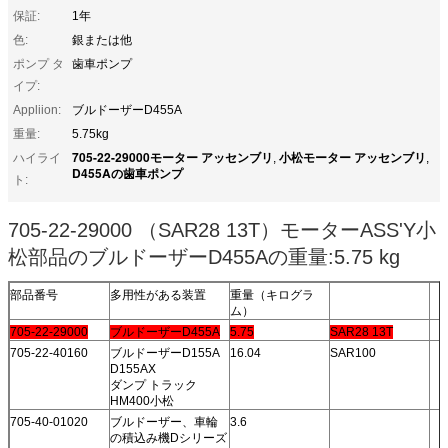
保証:
1年
色:
銀または他
ポンプ タ
歯車ポンプ
イプ:
Appliion:
ブルドーザーD455A
重量:
5.75kg
705-22-29000モーター アッセンブリ
小松モーター アッセンブリ
ハイライ
,
,
D455Aの歯車ポンプ
ト:
705-22-29000 （SAR28 13T）モーターASS'Y小
松部品のブルドーザーD455Aの重量:5.75 kg
部品番号
多用性がある装置
重量（キログラ
ム）
705-22-29000
ブルドーザーD455A
5.75
SAR28 13T
705-22-40160
ブルドーザーD155A
16.04
SAR100
D155AX
ダンプ トラック
HM400小松
705-40-01020
ブルドーザー、車輪
3.6
の積込み機Dシリーズ