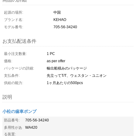
起源の場所:
中国
ブランド名:
KEHAO
モデル番号:
705-56-34240
お支払配送条件
最小注文数量:
1 PC
価格:
as per offer
パッケージの詳細:
輸出船積みのパッケージ
支払条件:
先立ってT/T、ウェスタン・ユニオン
供給の能力:
1ヶ月あたりの500pcs
説明
小松の歯車ポンプ
部品番号:
705-56-34240
多用性があ
WA420
る装置: