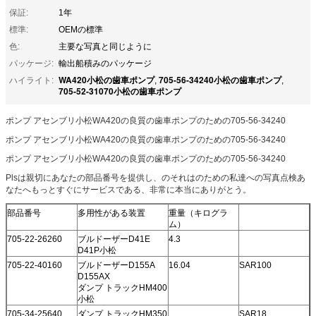
保証:
1年
標準:
OEMの標準
色:
主要な写真と同じように
パッケージ:
輸出船積みのパッケージ
WA420小松の歯車ポンプ
705-56-34240小松の歯車ポンプ
ハイライト:
,
,
705-52-31070小松の歯車ポンプ
ポンプ アセンブリ小松WA420の良質の歯車ポンプのための705-56-34240
ポンプ アセンブリ小松WA420の良質の歯車ポンプのための705-56-34240
ポンプ アセンブリ小松WA420の良質の歯車ポンプのための705-56-34240
Plsは親切にあなたの部品番号を提供し、のそれはのための私達への写真点検あ
なたへもっとすぐにサービスである、非常に本当にありがとう。
部品番号
多用性がある装置
重量（キログラ
ム）
705-22-26260
ブルドーザーD41E
4.3
D41P小松
705-22-40160
ブルドーザーD155A
16.04
SAR100
D155AX
ダンプ トラックHM400
小松
705-34-25640
ダンプ トラックHM350
SAR18