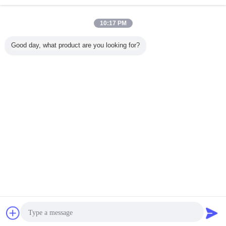
多く
10:17 PM
Good day, what product are you looking for?
oidalギヤ
高速Cycloidalギヤ
BMP1-160 BMP1-
油圧バルブ
フォーク
MPH36
モーター/力ギヤ
200 Cycloidalギヤ
DF32.2C 200BAR
積込み機Cyc
H80
モーター鋼鉄材料
モーター/歯車ポン
作動圧力付き多方
ギヤ モ
H100
5 - 15KG
プは青い色を分け
向バルブ 高性能モ
BMPH
125選択
ます
ーターパワーデバ
BMPH
イス 重機用
BMPH4
言語を変えて下さい
ト
Japanese
ホーム
|
わたしたち に つい て
|
連絡 ください
|
地図
|
Privacy Policy
デスクトップの眺め
Copyright © 2019 - 2026 Guangzhou kehao Pump Manufacturing Co., Ltd..
All rights reserved.
チャット
見積依頼