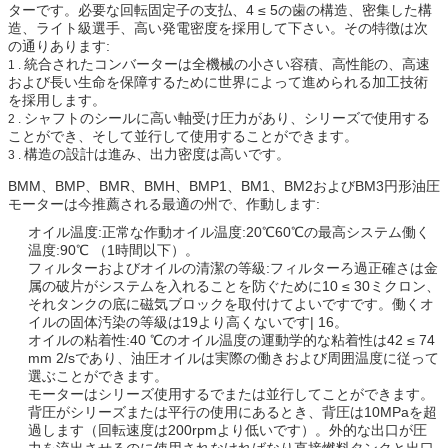
ターです。必要な回転固定子の支払、4 ≤ 5の歯の構造、密集した構
造、ライト級選手、高い発電密度を採用して下さい。その特徴は次
の通りあります:
統合されたコンバーターは全機械の小さい容積、高性能の、高速
1 .
および長い生命を保障するために世界によって進められる加工技術
を採用します。
シャフトのシールに高い軸受け圧力があり、シリーズで使用する
2 .
ことができ、そして並行して使用することができます。
構造の設計は進み、出力密度は高いです。
3 .
BMM、BMP、BMR、BMH、BMP1、BM1、BM2およびBM3円形油圧
モーターは今推薦される最適の州で、作動します:
オイル温度:正常な作動オイル温度:20℃60℃の最高システム働く
温度:90℃ （1時間以下）。
フィルターおよびオイルの清潔の等級:フィルターろ過正確さは金
属の破片がシステムを入れることを防ぐために10 ≤ 30ミクロン、
それタンクの底に磁気ブロックを取付けてよいですです。働くオ
イルの固体汚染の等級は19より高くないです| 16。
オイルの粘着性:40 ℃のオイル温度の運動学的な粘着性は42 ≤ 74
mm 2/sであり、油圧オイルは実際の働きおよび周囲温度に従って
選ぶことができます。
モーターはシリーズ使用するでまたは並行してことができます。
背圧がシリーズまたは平行の使用にあるとき、背圧は10MPaを超
過します（回転速度は200rpmより低いです）。外的な出口が圧
力を流出させるのに使用されなければなり直接燃料タンクと出口