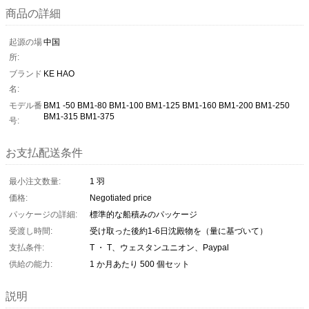
商品の詳細
起源の場
中国
所:
ブランド
KE HAO
名:
モデル番
BM1 -50 BM1-80 BM1-100 BM1-125 BM1-160 BM1-200 BM1-250
BM1-315 BM1-375
号:
お支払配送条件
最小注文数量:
1 羽
価格:
Negotiated price
パッケージの詳細:
標準的な船積みのパッケージ
受渡し時間:
受け取った後約1-6日沈殿物を（量に基づいて）
支払条件:
T ・ T、ウェスタンユニオン、Paypal
供給の能力:
1 か月あたり 500 個セット
説明