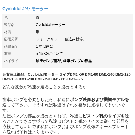
Cycloidalギヤ モーター
色:
青
製品名:
Cycloidalモーター
材質:
鋼
応用分野:
フォークリフト、積込み機等。
品質保証:
1 年以内に
重量:
5-15KGについて
油圧ポンプ部品
歯車ポンプの部品
ハイライト:
,
良質油圧部品、
Cycloidalモーター
タイプ
BM1 -50 BM1-80 BM1-100 BM1-125
BM1-160 BM1-200 BM1-250 BM1-315 BM1-375
どんな変数が私達を送ることを必要とするか:
歯車ポンプを必要としたら、私達に
ポンプ映像および機械モデルを
送って下さい、そうすれば私達はそれを容易に点検してもいいで
す。
油圧ポンプの部品を必要とすれば、私達に
ピストン靴のサイズを
送
ることができます従って私達はピストン靴のサイズに従って部品を
点検してもいいです私にポンプおよびポンプ映像のネームプレート
を送ればそれはよりよいです。