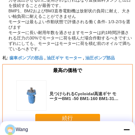
を接続することが最善です。
BMP1、BM2およびBM3直巻電動機は放射状の負荷に耐え、大き
い軸負荷に耐えることができません
モーターは最もよい作動状態で評価される働く条件- 1/3-2/3を選
びます
モーターに長い耐用年数を過させますモーターは約1時間評価さ
れる圧力の30%でモーターに荷を積んだ場合作動するべきです;い
ずれにしても、モーターはモーターに荷を積む前のオイルで満ち
ているべきです。
歯車ポンプの部品
油圧ギヤ モーター
油圧ポンプ部品
札:
,
,
最高の価格で
見つけられるCycloidal高速ギヤ モ
ーターBM1 -50 BM1-160 BM1-315
BM1-375
続行
Wang
Cycloidalギヤ モーター