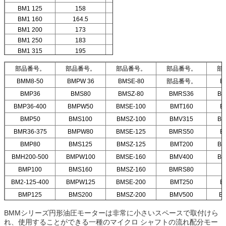
BM1 125
158
25
BM1 160
164.5
30.5
BM1 200
173
38.1
BM1 250
183
50
BM1 315
195
62
BM1 375
207
74
部品番号。
部品番号。
部品番号。
部品番号。
部
BMM8-50
BMPW 36
BMSE-80
部品番号。
B
BMP36
BMS80
BMSZ-80
BMRS36
BM
BMP36-400
BMPW50
BMSE-100
BMT160
B
BMP50
BMS100
BMSZ-100
BMV315
BM
BMR36-375
BMPW80
BMSE-125
BMRS50
B
BMP80
BMS125
BMSZ-125
BMT200
BM
BMH200-500
BMPW100
BMSE-160
BMV400
BM
BMP100
BMS160
BMSZ-160
BMRS80
BM2-125-400
BMPW125
BMSE-200
BMT250
B
BMP125
BMS200
BMSZ-200
BMV500
B
BMMシリーズ円形油圧モーターは非常に小さいスペースで取付けら
れ、使用することができる一種のマイクロ シャフトの流れ配分モー