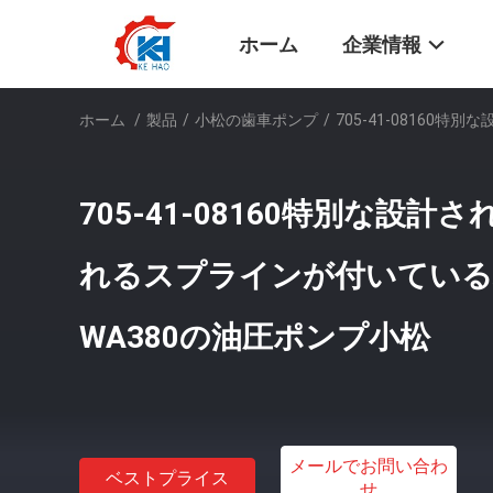
ホーム
企業情報
ホーム
/
製品
/
小松の歯車ポンプ
/
705-41-08160
705-41-08160特別な設
れるスプラインが付いている積
WA380の油圧ポンプ小松
メールでお問い合わ
ベストプライス
せ