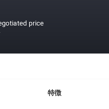
gotiated price
格
特徴