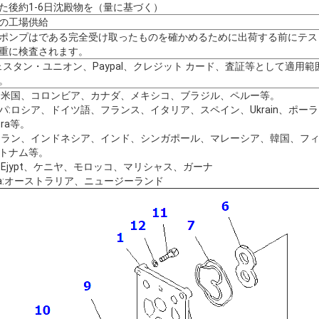
た後約1-6日沈殿物を（量に基づく）
の工場供給
ポンプはである完全受け取ったものを確かめるために出荷する前にテス
重に検査されます。
ェスタン・ユニオン、Paypal、クレジット カード、査証等として適用範
。
:米国、コロンビア、カナダ、メキシコ、ブラジル、ペルー等。
パ:ロシア、ドイツ語、フランス、イタリア、スペイン、Ukrain、ポー
tra等。
イラン、インドネシア、インド、シンガポール、マレーシア、韓国、フ
トナム等。
:Ejypt、ケニヤ、モロッコ、マリシャス、ガーナ
ica:オーストラリア、ニュージーランド