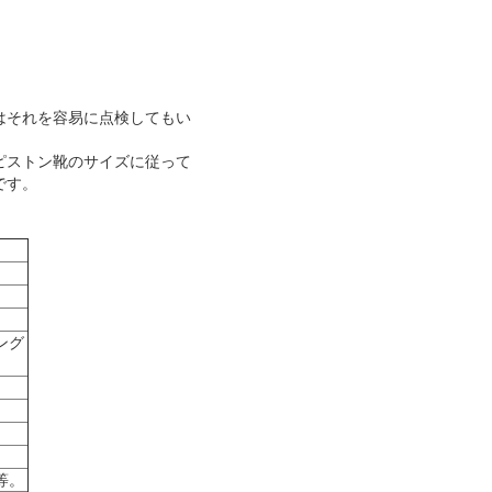
はそれを容易に点検してもい
ピストン靴のサイズに従って
です。
ング
等。