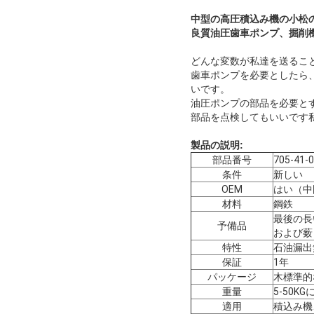
中型の高圧積込み機の小松の歯
良質油圧歯車ポンプ、掘削
どんな変数が私達を送ること
歯車ポンプを必要としたら
いです。
油圧ポンプの部品を必要と
部品を点検してもいいです
製品の説明:
部品番号
705-41-
条件
新しい
OEM
はい（中
材料
鋼鉄
最後の長
予備品
および薮
特性
石油漏出
保証
1年
パッケージ
木標準的
重量
5-50K
適用
積込み機