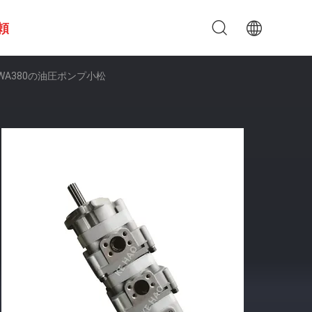
頼
WA380の油圧ポンプ小松