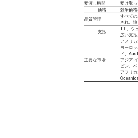
受渡し時間
受け取っ
価格
競争価格
すべての
品質管理
され、慎
TT、ウ
支払
広い支払
アメリカ
ヨーロッ
ド、Aus
主要な市場
アジア:
ピン、ベ
アフリカ
Ocean