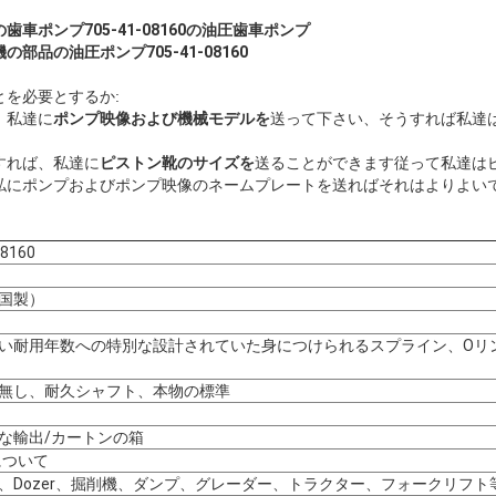
車ポンプ705-41-08160の油圧歯車ポンプ
機の部品の油圧ポンプ
705-41-08160
を必要とするか:
、私達に
ポンプ映像および機械モデルを
送って下さい、そうすれば私達
すれば、私達に
ピストン靴のサイズを
送ることができます従って私達は
私にポンプおよびポンプ映像のネームプレートを送ればそれはよりよい
08160
国製）
い耐用年数への特別な設計されていた身につけられるスプライン、Oリ
無し、耐久シャフト、本物の標準
な輸出/カートンの箱
Gについて
、Dozer、掘削機、ダンプ、グレーダー、トラクター、フォークリフト