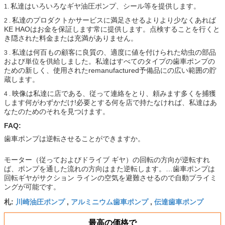
私達はいろいろなギヤ油圧ポンプ、シール等を提供します。
1.
私達のプロダクトかサービスに満足させるよりより少なくあれば
2 .
KE HAOはお金を保証します常に提供します。点検することを行くと
き隠された料金または充満がありません。
私達は何百もの顧客に良質の、適度に値を付けられた幼虫の部品
3 .
および単位を供給しました。私達はすべてのタイプの歯車ポンプの
ための新しく、使用されたremanufactured予備品にの広い範囲の貯
蔵します。
映像は私達に店である、従って連絡をとり、頼みます多くを捕獲
4 .
します何がわずかだけ!必要とする何を店で持たなければ、私達はあ
なたのためのそれを見つけます。
FAQ:
歯車ポンプは逆転させることができますか。
モーター（従っておよびドライブ ギヤ）の回転の方向が逆転すれ
ば、ポンプを通した流れの方向はまた逆転します。…歯車ポンプは
回転ギヤがサクション ラインの空気を避難させるので自動プライミ
ングが可能です。
川崎油圧ポンプ
アルミニウム歯車ポンプ
伝達歯車ポンプ
札:
,
,
最高の価格で