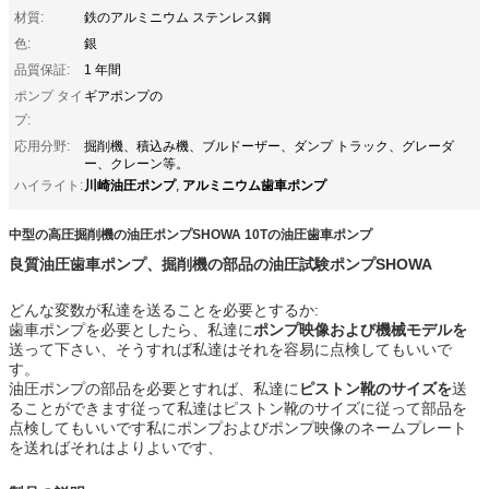
材質:
鉄のアルミニウム ステンレス鋼
色:
銀
品質保証:
1 年間
ポンプ タイ
ギアポンプの
プ:
応用分野:
掘削機、積込み機、ブルドーザー、ダンプ トラック、グレーダ
ー、クレーン等。
川崎油圧ポンプ
アルミニウム歯車ポンプ
ハイライト:
,
中型の高圧掘削機の油圧ポンプSHOWA 10Tの油圧歯車ポンプ
良質油圧歯車ポンプ、掘削機の部品の油圧試験ポンプ
SHOWA
どんな変数が私達を送ることを必要とするか:
歯車ポンプを必要としたら、私達に
ポンプ映像および機械モデルを
送って下さい、そうすれば私達はそれを容易に点検してもいいで
す。
油圧ポンプの部品を必要とすれば、私達に
ピストン靴のサイズを
送
ることができます従って私達はピストン靴のサイズに従って部品を
点検してもいいです私にポンプおよびポンプ映像のネームプレート
を送ればそれはよりよいです、