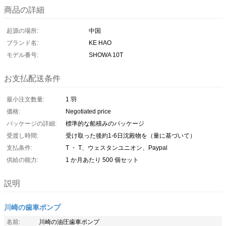
商品の詳細
起源の場所:
中国
ブランド名:
KE HAO
モデル番号:
SHOWA 10T
お支払配送条件
最小注文数量:
1 羽
価格:
Negotiated price
パッケージの詳細:
標準的な船積みのパッケージ
受渡し時間:
受け取った後約1-6日沈殿物を（量に基づいて）
支払条件:
T ・ T、ウェスタンユニオン、Paypal
供給の能力:
1 か月あたり 500 個セット
説明
川崎の歯車ポンプ
名前:
川崎の油圧歯車ポンプ