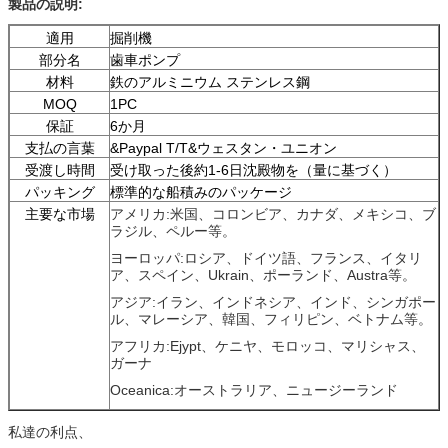
製品の説明:
適用
掘削機
部分名
歯車ポンプ
材料
鉄のアルミニウム ステンレス鋼
MOQ
1PC
保証
6か月
支払の言葉
&Paypal T/T&ウェスタン・ユニオン
受渡し時間
受け取った後約1-6日沈殿物を（量に基づく）
パッキング
標準的な船積みのパッケージ
主要な市場
アメリカ:米国、コロンビア、カナダ、メキシコ、ブ
ラジル、ペルー等。
ヨーロッパ:ロシア、ドイツ語、フランス、イタリ
ア、スペイン、Ukrain、ポーランド、Austra等。
アジア:イラン、インドネシア、インド、シンガポー
ル、マレーシア、韓国、フィリピン、ベトナム等。
アフリカ:Ejypt、ケニヤ、モロッコ、マリシャス、
ガーナ
Oceanica:オーストラリア、ニュージーランド
私達の利点、