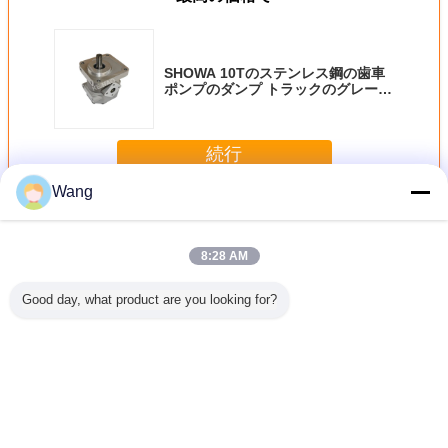
SHOWA 10Tのステンレス鋼の歯車
ポンプのダンプ トラックのグレーダ
ー クレーン取り替え
続行
Wang
川崎の歯車ポンプ
多く
8:28 AM
Good day, what product are you looking for?
1Q3B26A
K3V 63 K3V 112
鉄アルミニウムSs
中型の高圧商業水
掘削機の
304BK-4
の油圧歯車ポンプ
川崎歯車ポンプ
力学の歯車ポンプ
プ22PL22
車ポンプ
の掘削機は取り替
KLD80Z
BNABCO
17PL22
えます
B0319141071
PHS3580H-A6X-
PA1911Q3B26Aの
0013 NOBOKE
選択
言語を変えて下さい
Japanese