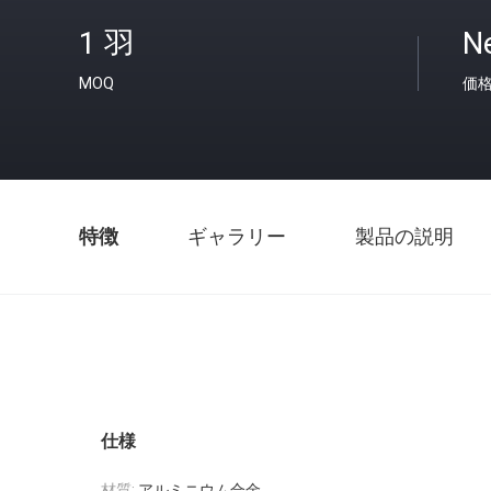
1 羽
Ne
MOQ
価
特徴
ギャラリー
製品の説明
仕様
材質:
アルミニウム合金