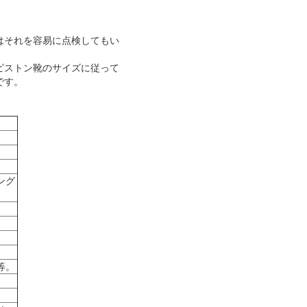
はそれを容易に点検してもい
ピストン靴のサイズに従って
です。
ング
等。