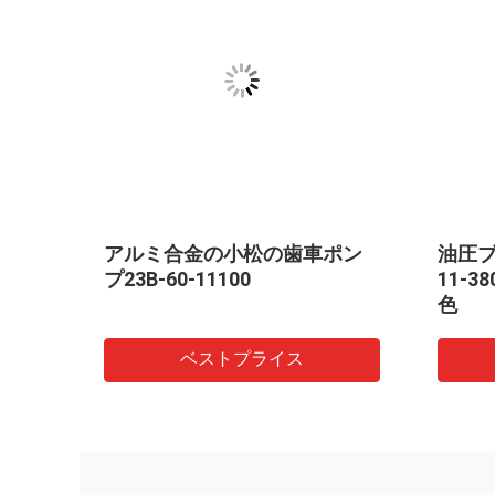
ンプ
アルミ合金の小松の歯車ポン
油圧ブ
プ23B-60-11100
11-38
色
ベストプライス