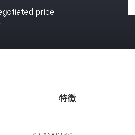
gotiated price
格
特徴
色:
写真と同じように