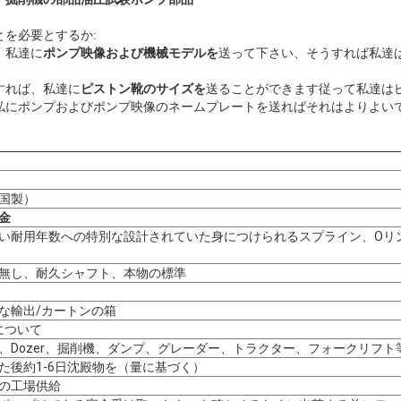
を必要とするか:
、私達に
ポンプ映像および機械モデルを
送って下さい、そうすれば私達
すれば、私達に
ピストン靴のサイズを
送ることができます従って私達は
私にポンプおよびポンプ映像のネームプレートを送ればそれはよりよい
国製）
金
い耐用年数への特別な設計されていた身につけられるスプライン、Oリ
無し、耐久シャフト、本物の標準
な輸出/カートンの箱
Gについて
、Dozer、掘削機、ダンプ、グレーダー、トラクター、フォークリフト
た後約1-6日沈殿物を（量に基づく）
の工場供給