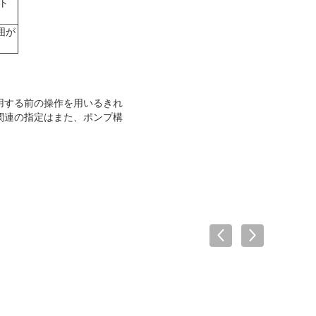
ト
囲が
用する前の操作を用いるきれ
関連の指定はまた、ポンプ構