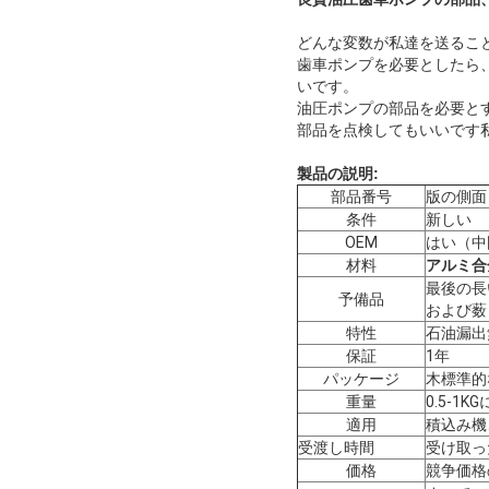
どんな変数が私達を送ること
歯車ポンプを必要としたら
いです。
油圧ポンプの部品を必要と
部品を点検してもいいです
製品の説明:
部品番号
版の側面
条件
新しい
OEM
はい（中
材料
アルミ合
最後の長
予備品
および薮
特性
石油漏出
保証
1年
パッケージ
木標準的
重量
0.5-1K
適用
積込み機
受渡し時間
受け取っ
価格
競争価格