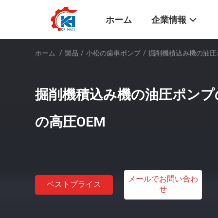
ホーム
企業情報
ホーム
/
製品
/
小松の歯車ポンプ
/
掘削機積込み機の油圧
掘削機積込み機の油圧ポンプ
の高圧OEM
メールでお問い合わ
ベストプライス
せ