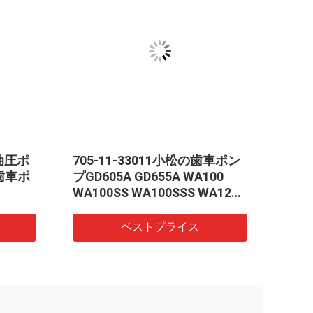
の油圧ポ
705-11-33011小松の歯車ポン
小松の
歯車ポ
プGD605A GD655A WA100
304
WA100SS WA100SSS WA120
WA120L WR11 WR11SS
ベストプライス