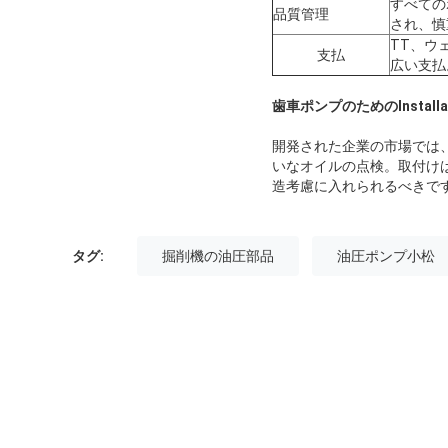
すべての
品質管理
され、慎
TT、ウ
支払
広い支払
歯車ポンプのためのInstall
開発された企業の市場では
いなオイルの点検。取付け
造考慮に入れられるべきで
タグ:
掘削機の油圧部品
油圧ポンプ小松