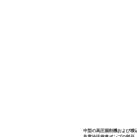
中型の高圧掘削機および積
良質油圧歯車ポンプの部品