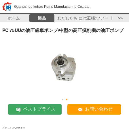
Guangzhou kehao Pump Manufacturing Co., Ltd.
ホーム
製品
わたしたち に つい て
工場 ツアー
>>
PC 75UUの油圧歯車ポンプ/中型の高圧掘削機の油圧ポンプ
ベストプライス
お問い合わせ
商品の詳細