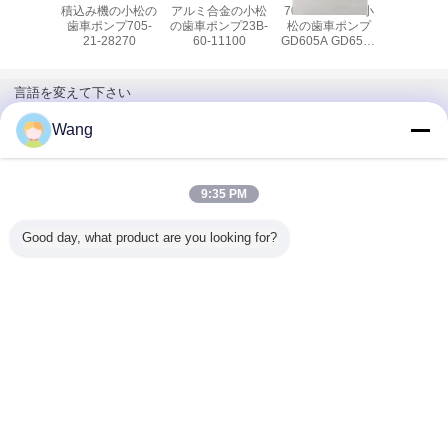
-4 708-
積込み機の小松の
アルミ合金の小松
705-11-33011小
小松の三
570小松の
歯車ポンプ705-
の歯車ポンプ23B-
松の歯車ポンプ
705-52-
ポンプ
21-28270
60-11100
GD605A GD655A
圧ポンプ
WA100 WA100SS
OD
WA100SSS
WA120 WA120L
言語を変えて下さい
WR11 WR11SS
Japanese
Wang
9:35 PM
ホーム
|
わたしたち に つい て
|
連絡 ください
|
地図
|
Privacy Policy
Good day, what product are you looking for?
デスクトップの眺め
Copyright © 2019 - 2026 Guangzhou kehao Pump Manufacturing Co., Ltd..
All rights reserved.