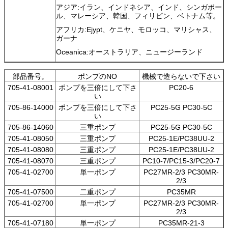
アジア:イラン、インドネシア、インド、シンガポー
ル、マレーシア、韓国、フィリピン、ベトナム等。
アフリカ:Ejypt、ケニヤ、モロッコ、マリシャス、
ガーナ
Oceanica:オーストラリア、ニュージーランド
部品番号。
ポンプのNO
機械で造らないで下さい
705-41-08001
ポンプを三倍にして下さ
PC20-6
い
705-86-14000
ポンプを三倍にして下さ
PC25-5G PC30-5C
い
705-86-14060
三重ポンプ
PC25-5G PC30-5C
705-41-08050
三重ポンプ
PC25-1E/PC38UU-2
705-41-08080
三重ポンプ
PC25-1E/PC38UU-2
705-41-08070
三重ポンプ
PC10-7/PC15-3/PC20-7
705-41-02700
単一ポンプ
PC27MR-2/3 PC30MR-
2/3
705-41-07500
二重ポンプ
PC35MR
705-41-02700
単一ポンプ
PC27MR-2/3 PC30MR-
2/3
705-41-07180
単一ポンプ
PC35MR-21-3