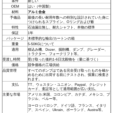
条件
新しい
OEM
はい（中国製）
材料
アルミ合金
予備品
最後の長い耐用年数への特別な設計されていた身に
つけられるスプライン、Oリングおよび薮
特性
石油漏出無し、耐久シャフト、本物の標準
保証
1年
パッケージ
木標準的な輸出/カートンの箱
重量
5-50KGについて
適用
積込み機、Dozer、掘削機、ダンプ、グレーダー、
トラクター、フォークリフト等。
受渡し時間
受け取った後約1-6日沈殿物を（量に基づく）
価格
競争価格の工場供給
品質管理
すべてのポンプはである完全受け取ったものを確か
めるために出荷する前にテストされ、慎重に検査さ
れます。
支払
TT、ウェスタン・ユニオン、Paypal、クレジット
カード、査証等として適用範囲が広い支払。
主要な市場
アメリカ:米国、コロンビア、カナダ、メキシコ、ブ
ラジル、ペルー等。
ヨーロッパ:ロシア、ドイツ語、フランス、イタリ
ア、スペイン、Ukrain、ポーランド、Austra等。