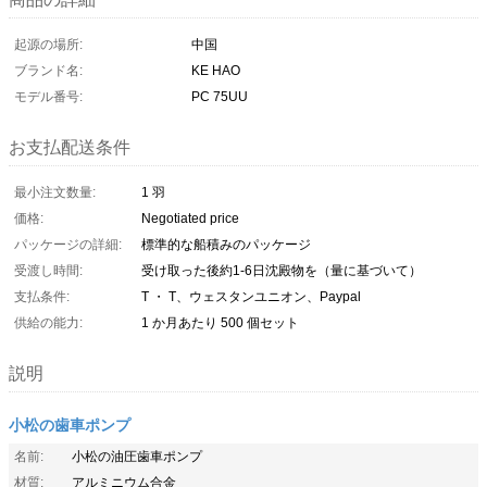
起源の場所:
中国
ブランド名:
KE HAO
モデル番号:
PC 75UU
お支払配送条件
最小注文数量:
1 羽
価格:
Negotiated price
パッケージの詳細:
標準的な船積みのパッケージ
受渡し時間:
受け取った後約1-6日沈殿物を（量に基づいて）
支払条件:
T ・ T、ウェスタンユニオン、Paypal
供給の能力:
1 か月あたり 500 個セット
説明
小松の歯車ポンプ
名前:
小松の油圧歯車ポンプ
材質:
アルミニウム合金