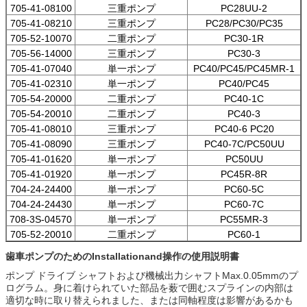
705-41-08100
三重ポンプ
PC28UU-2
705-41-08210
三重ポンプ
PC28/PC30/PC35
705-52-10070
二重ポンプ
PC30-1R
705-56-14000
三重ポンプ
PC30-3
705-41-07040
単一ポンプ
PC40/PC45/PC45MR-1
705-41-02310
単一ポンプ
PC40/PC45
705-54-20000
二重ポンプ
PC40-1C
705-54-20010
二重ポンプ
PC40-3
705-41-08010
三重ポンプ
PC40-6 PC20
705-41-08090
三重ポンプ
PC40-7C/PC50UU
705-41-01620
単一ポンプ
PC50UU
705-41-01920
単一ポンプ
PC45R-8R
704-24-24400
単一ポンプ
PC60-5C
704-24-24430
単一ポンプ
PC60-7C
708-3S-04570
単一ポンプ
PC55MR-3
705-52-20010
二重ポンプ
PC60-1
歯車ポンプのためのInstallationand操作の使用説明書
ポンプ ドライブ シャフトおよび機械出力シャフトMax.0.05mmのプ
ログラム。身に着けられていた部品を薮で囲むスプラインの内部は
適切な時に取り替えられました、または同軸程度は影響があるかも