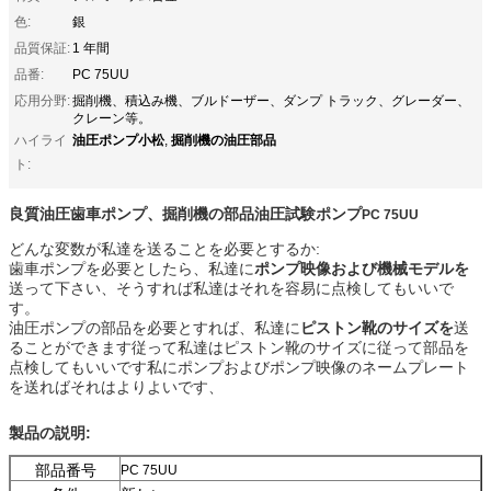
色:
銀
品質保証:
1 年間
品番:
PC 75UU
応用分野:
掘削機、積込み機、ブルドーザー、ダンプ トラック、グレーダー、
クレーン等。
油圧ポンプ小松
掘削機の油圧部品
ハイライ
,
ト:
良質油圧歯車ポンプ、掘削機の部品油圧試験ポンプ
PC 75UU
どんな変数が私達を送ることを必要とするか:
歯車ポンプを必要としたら、私達に
ポンプ映像および機械モデルを
送って下さい、そうすれば私達はそれを容易に点検してもいいで
す。
油圧ポンプの部品を必要とすれば、私達に
ピストン靴のサイズを
送
ることができます従って私達はピストン靴のサイズに従って部品を
点検してもいいです私にポンプおよびポンプ映像のネームプレート
を送ればそれはよりよいです、
製品の説明:
部品番号
PC 75UU